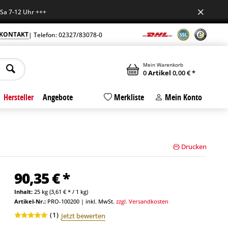
2 Uhr +++
KONTAKT
| Telefon: 02327/83078-0
Mein Warenkorb
0
Artikel
0,00 € *
Hersteller
Angebote
Merkliste
Mein Konto
Drucken
90,35 € *
Inhalt:
25 kg (3,61 € * / 1 kg)
Artikel-Nr.:
PRO-100200
|
inkl. MwSt.
zzgl. Versandkosten
(
1
)
Jetzt bewerten