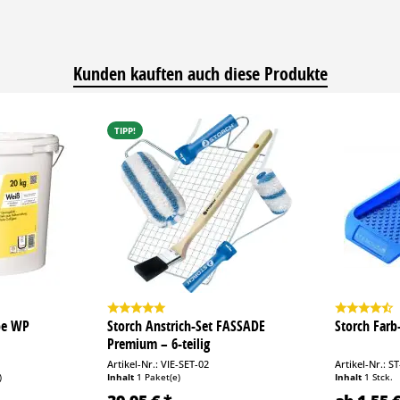
Kunden kauften auch diese Produkte
TIPP!
rbe WP
Storch Anstrich-Set FASSADE
Storch Far
Premium – 6-teilig
Artikel-Nr.: VIE-SET-02
Artikel-Nr.: S
)
Inhalt
1 Paket(e)
Inhalt
1 Stck.