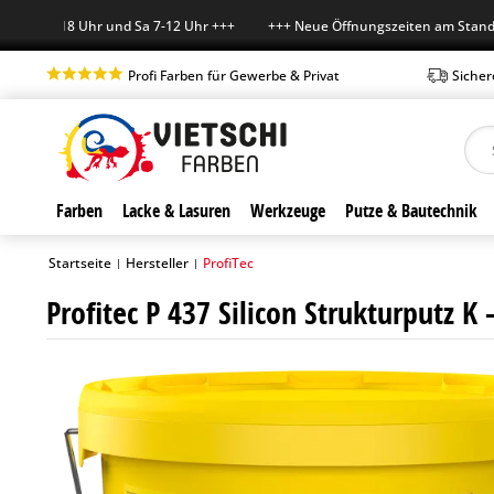
r 7-18 Uhr und Sa 7-12 Uhr +++ +++ Neue Öffnungszeiten am Standort i
Profi Farben für Gewerbe & Privat
Sicher
Farben
Lacke & Lasuren
Werkzeuge
Putze & Bautechnik
Startseite
Hersteller
ProfiTec
|
|
Profitec P 437 Silicon Strukturputz K 