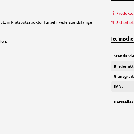
Produktda
putz in Kratzputzstruktur für sehr widerstandsfähige
Sicherhei
Technische
fen.
Standard-G
Bindemitte
Glanzgrad
EAN:
Hersteller