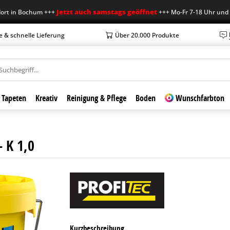
Jetzt auch samstags geöffnet
n Bochum +++
+++ Mo-Fr 7-18 Uhr und Sa 7-1
e & schnelle Lieferung
Über 20.000 Produkte
Tapeten
Kreativ
Reinigung & Pflege
Boden
Wunschfarbton
– K 1,0
Kurzbeschreibung