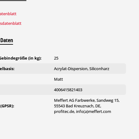
tenblatt
tsdatenblatt
 Daten
ebindegröße (in kg):
25
lbasis:
Acrylat-Dispersion, Siliconharz
:
Matt
4006415821403
Meffert AG Farbwerke, Sandweg 15,
 (GPSR):
55543 Bad Kreuznach, DE,
profitec.de, info(a)meffert.com