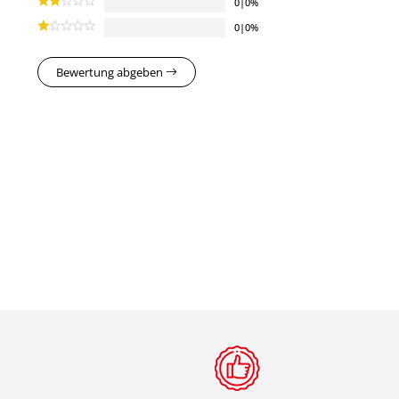
0|0%
0|0%
Bewertung abgeben