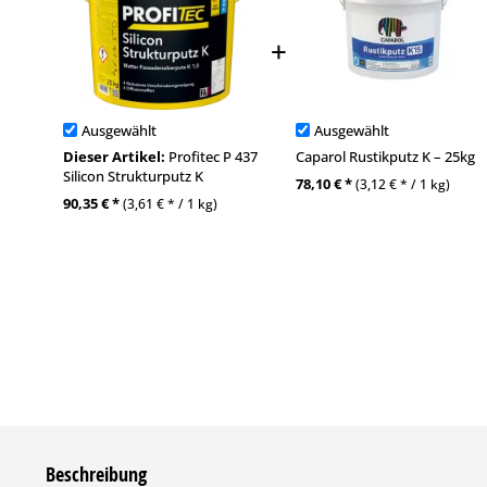
Ausgewählt
Ausgewählt
Dieser Artikel:
Profitec P 437
Caparol Rustikputz K – 25kg
Silicon Strukturputz K
78,10 € *
(3,12 € * / 1 kg)
90,35 € *
(3,61 € * / 1 kg)
Beschreibung