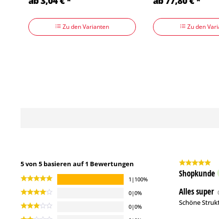
ab 3,04 € *
ab 77,80 € *
Zu den Varianten
Zu den Vari
5 von 5 basieren auf 1 Bewertungen
Shopkunde
1|100%
Alles super
0|0%
Schöne Strukt
0|0%