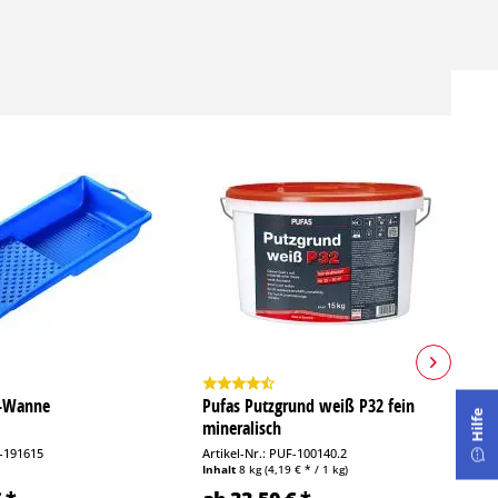
b-Wanne
Pufas Putzgrund weiß P32 fein
J
Hilfe
mineralisch
E
T-191615
Artikel-Nr.: PUF-100140.2
Ar
Inhalt
8 kg
(4,19 € * / 1 kg)
In