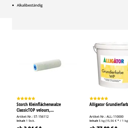
Alkalibeständig
Witterungsbeständig
PH-Wert:
8,0 - 9,0
Bindemittelart:
Acrylat-Dispersion, Silikonharzemulsion, Vinylchlorid-Dispersion
Storch Kleinflächenwalze
Alligator Grundierfa
ClassicTOP velours,...
Dichte:
Artikel-Nr.: ST-156112
Artikel-Nr.: ALL-110000
Inhalt
1 Stck.
Inhalt
5 kg
(15,56 € * / 1 kg
ca. 1,85 g/cm³