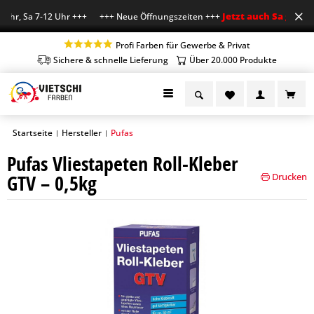
Jetzt auch Sa geöffne
Uhr, Sa 7-12 Uhr +++ +++ Neue Öffnungszeiten +++
Profi Farben für Gewerbe & Privat
Sichere & schnelle Lieferung
Über 20.000 Produkte
Startseite
Hersteller
Pufas
|
|
Pufas Vliestapeten Roll-Kleber
GTV – 0,5kg
Drucken