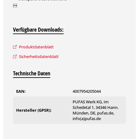

in 5 Minuten gebrauchsfertig

Verfügbare Downloads:
frei von Konservierungsmitteln
Produktdatenblatt
Sicherheitsdatenblatt
Weitere technische Details und Hinweise zur Verarbeitung
können Sie dem Produktdatenblatt entnehmen.
Technische Daten
EAN:
4007954205044
PUFAS Werk KG, Im
Schedetal 1, 34346 Hann.
Hersteller (GPSR):
Münden, DE, pufas.de,
info(a)pufas.de