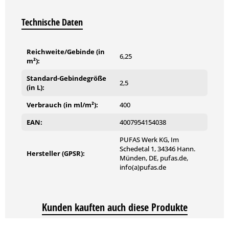
Technische Daten
Reichweite/Gebinde (in
6,25
m²):
Standard-Gebindegröße
2,5
(in L):
Verbrauch (in ml/m²):
400
EAN:
4007954154038
PUFAS Werk KG, Im
Schedetal 1, 34346 Hann.
Hersteller (GPSR):
Münden, DE, pufas.de,
info(a)pufas.de
Kunden kauften auch diese Produkte