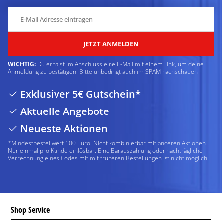
JETZT ANMELDEN
WICHTIG:
Du erhälst im Anschluss eine E-Mail mit einem Link, um deine
Anmeldung zu bestätigen. Bitte unbedingt auch im SPAM nachschauen
Exklusiver 5€ Gutschein*
Aktuelle Angebote
Neueste Aktionen
*Mindestbestellwert 100 Euro. Nicht kombinierbar mit anderen Aktionen.
Nur einmal pro Kunde einlösbar. Eine Barauszahlung oder nachträgliche
Verrechnung eines Codes mit mit früheren Bestellungen ist nicht möglich.
Shop Service