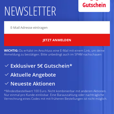
Gutschein
NEWSLETTER
JETZT ANMELDEN
WICHTIG:
Du erhälst im Anschluss eine E-Mail mit einem Link, um deine
Anmeldung zu bestätigen. Bitte unbedingt auch im SPAM nachschauen
Exklusiver 5€ Gutschein*
Aktuelle Angebote
Neueste Aktionen
*Mindestbestellwert 100 Euro. Nicht kombinierbar mit anderen Aktionen.
Nur einmal pro Kunde einlösbar. Eine Barauszahlung oder nachträgliche
Verrechnung eines Codes mit mit früheren Bestellungen ist nicht möglich.