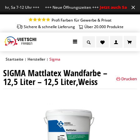
Jetzt auch Sa geöffne
Uhr, Sa 7-12 Uhr +++ +++ Neue Öffnungszeiten +++
Profi Farben für Gewerbe & Privat
Sichere & schnelle Lieferung
Über 20.000 Produkte
Startseite
Hersteller
Sigma
|
|
SIGMA Mattlatex Wandfarbe –
12,5 Liter – 12,5 Liter,Weiss
Drucken