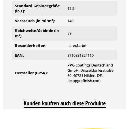
Standard-Gebindegröße
12.5
(in L):
Verbrauch (in ml/m²):
140
Reichweite/Gebinde (in
89
m²):
Besonderheiten:
Latexfarbe
EAN:
8710831824110
PPG Coatings Deutschland
GmbH, Düsseldorferstraße
Hersteller (GPSR):
80, 40721 Hilden, DE,
de.ppgrefinish.com,
Kunden kauften auch diese Produkte