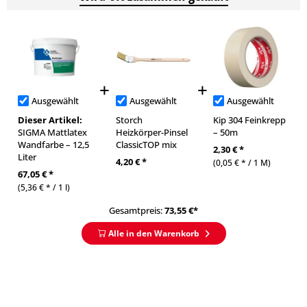
Ausgewählt
Ausgewählt
Ausgewählt
Dieser Artikel:
Storch
Kip 304 Feinkrepp
SIGMA Mattlatex
Heizkörper-Pinsel
– 50m
Wandfarbe – 12,5
ClassicTOP mix
2,30 € *
Liter
4,20 € *
(0,05 € * / 1 M)
67,05 € *
(5,36 € * / 1 l)
Gesamtpreis:
73,55
€*
Alle in den Warenkorb