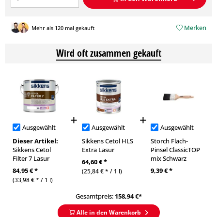
Merken
Mehr als 120 mal gekauft
Wird oft zusammen gekauft
Ausgewählt
Ausgewählt
Ausgewählt
Dieser Artikel:
Sikkens Cetol HLS
Storch Flach-
Sikkens Cetol
Extra Lasur
Pinsel ClassicTOP
Filter 7 Lasur
mix Schwarz
64,60 € *
84,95 € *
9,39 € *
(25,84 € * / 1 l)
(33,98 € * / 1 l)
Gesamtpreis:
158,94
€*
Alle in den Warenkorb