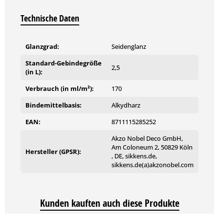
Innenbereich eingesetzt werden. Die Wirkung ist abhängig
von Gebäudekonstruktion, Umgebungsbedingungen und
Technische Daten
zeitlich begrenzt. Fenster und Außentüren – auch deren
Innenseiten – gehören nicht zu Innenräumen.
Glanzgrad:
Seidenglanz
Technische Eigenschaften
Standard-Gebindegröße
2,5
(in L):
Glanzgrad: Seidenglänzend
Reichweite: ca. 17 m²/l
Verbrauch (in ml/m²):
170
lösemittelbasiert
Bindemittelbasis:
Alkydharz
Systeminformationen
EAN:
8711115285252
GRUNDBESCHICHTUNG:
Bei maßhaltigen Holzbauteilen im Außenbereich mit Cetol
Akzo Nobel Deco GmbH,
Aktiva BS.
Am Coloneum 2, 50829 Köln
-----
Hersteller (GPSR):
, DE, sikkens.de,
GRUNDBESCHICHTUNG: Mit Cetol HLS Extra.
sikkens.de(a)akzonobel.com
-----
ZWISCHENBESCHICHTUNG: Mit Cetol Filter 7.
-----
SCHLUSSBESCHICHTUNG: Mit Cetol Filter 7.
Kunden kauften auch diese Produkte
Farbkollektionen
Cetol Colours, Cetol Colour Card, Cetol Wood Classics