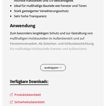
höchste Haltbarkeit und UV-Beständigkeit
Ideal für maßhaltige Bauteile wie Fenster und Türen
Stark gesteigerter Verwitterungsschutz
Sehr hohe Transparenz
Anwendung
Zum besonders langlebigen Schutz und zur Gestaltung von
maßhaltigen Holzbauteilen im Außenbereich und auf
Fensterinnenseiten. Als Zwischen- und Schlussbeschichtung
für maßhaltige Holzbauteile (Fenster und Außentüren).
Eigenschaften
Besonders hochwertige, seidenglänzende Dickschichtlasur
ausklappen
(LongLife-Lasur) für außen. Bietet für einheimische und
tropische Laubund Nadelhölzer einen langlebigen Schutz mit
Verfügbare Downloads:
hoher, brillanter Transparenz. Das Produkt besitzt eine
extrem hohe UV-Beständigkeit und Absorptionsfähigkeit für
maßhaltige Holzbauteile, Fenster, Türen etc. Diese
Produktdatenblatt
Beschichtung ist mit vorbeugendem Filmschutz gegen Algen-
Sicherheitsdatenblatt
und Pilzbefall ausgerüstet und darf deshalb nicht im