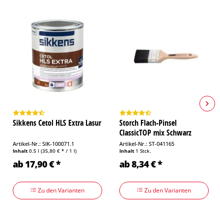
Weitere technische Details und Hinweise zur Verarbeitung
können Sie dem Produktdatenblatt entnehmen.
Sikkens Cetol HLS Extra Lasur
Storch Flach-Pinsel
ClassicTOP mix Schwarz
Artikel-Nr.: SIK-100071.1
Artikel-Nr.: ST-041165
Inhalt
0.5 l
(35,80 € * / 1 l)
Inhalt
1 Stck.
ab 17,90 € *
ab 8,34 € *
Zu den Varianten
Zu den Varianten