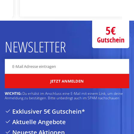
5€
Gutschein
NEWSLETTER
JETZT ANMELDEN
WICHTIG:
Du erhälst im Anschluss eine E-Mail mit einem Link, um deine
Anmeldung zu bestätigen. Bitte unbedingt auch im SPAM nachschauen
Exklusiver 5€ Gutschein*
Aktuelle Angebote
Neueste Aktionen