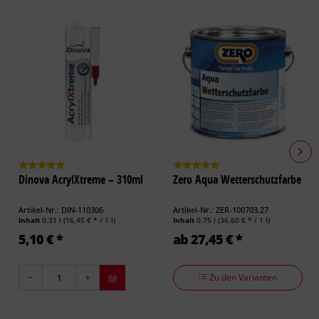
Dinova AcrylXtreme – 310ml
Zero Aqua Wetterschutzfarbe
Artikel-Nr.: DIN-110306
Artikel-Nr.: ZER-100703.27
Inhalt
0.31 l
(16,45 € * / 1 l)
Inhalt
0.75 l
(36,60 € * / 1 l)
5,10 € *
ab 27,45 € *
Zu den Varianten