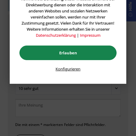
Hilfe
Sie die erste Bewertung ab.
Direktwerbung dienen oder die Interaktion mit
anderen Websites und sozialen Netzwerken
vereinfachen sollen, werden nur mit Ihrer
Zustimmung gesetzt. Vielen Dank für Ihr Vertrauen!
Bewertung schreiben
Weitere Informationen erhalten Sie in unserer
Datenschutzerklärung
|
Impressum
Bewertungen werden nach Überprüfung
freigeschaltet.
Erlauben
Konfigurieren
Die mit einem * markierten Felder sind Pflichtfelder.