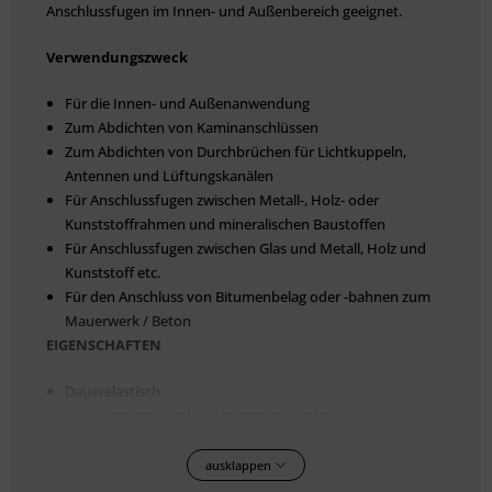
Anschlussfugen im Innen- und Außenbereich geeignet.
Verwendungszweck
Für die Innen- und Außenanwendung
Zum Abdichten von Kaminanschlüssen
Zum Abdichten von Durchbrüchen für Lichtkuppeln,
Antennen und Lüftungskanälen
Für Anschlussfugen zwischen Metall-, Holz- oder
Kunststoffrahmen und mineralischen Baustoffen
Für Anschlussfugen zwischen Glas und Metall, Holz und
Kunststoff etc.
Für den Anschluss von Bitumenbelag oder -bahnen zum
Mauerwerk / Beton
EIGENSCHAFTEN
Dauerelastisch
UV-, alterungs- und witterungsbeständig
Haftet ohne Primer u. a. auf Dachpappe, Mauerwerk, Glas,
Emaille, Fliesen, glasierter Keramik, glatten Metallen, Hart-
ausklappen
PVC, Polyester