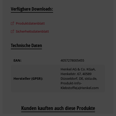
Sehr gute Bitumenverträglichkeit
Verfügbare Downloads:
Ab -5 °C Luft- und Kartuschentemperatur verarbeitbar
Produktdatenblatt
Sicherheitsdatenblatt
Technische Daten
EAN:
4057278005455
Henkel AG & Co. KGaA,
Henkelstr. 67, 40589
Hersteller (GPSR):
Düsseldorf, DE, sista.de,
Produkt-Info-
Klebstoffe(a)Henkel.com
Kunden kauften auch diese Produkte