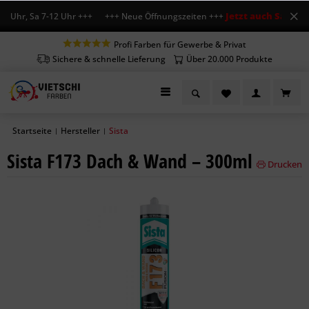
Jetzt auch Sa geöff
8 Uhr, Sa 7-12 Uhr +++ +++ Neue Öffnungszeiten +++
Profi Farben für Gewerbe & Privat
Sichere & schnelle Lieferung
Über 20.000 Produkte
Startseite
Hersteller
Sista
|
|
Sista F173 Dach & Wand – 300ml
Drucken