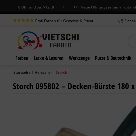
r 7-18 Uhr und Sa 7-12 Uhr +++ +++ Neue Öffnungszeiten am Standort in
Profi Farben für Gewerbe & Privat
Sicher
Farben
Lacke & Lasuren
Werkzeuge
Putze & Bautechnik
Startseite
Hersteller
Storch
|
|
Storch 095802 – Decken-Bürste 180 