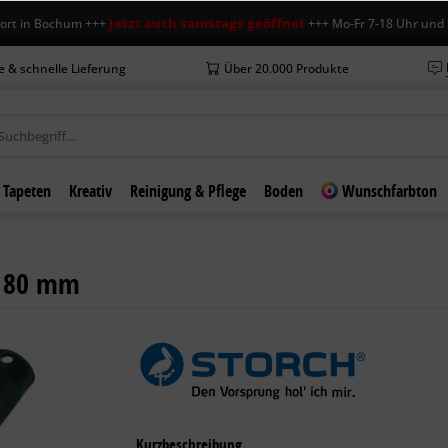
Jetzt auch samstags geöffnet
 Bochum +++
+++ Mo-Fr 7-18 Uhr und Sa 7-1
e & schnelle Lieferung
Über 20.000 Produkte
Tapeten
Kreativ
Reinigung & Pflege
Boden
Wunschfarbton
x 80 mm
Kurzbeschreibung