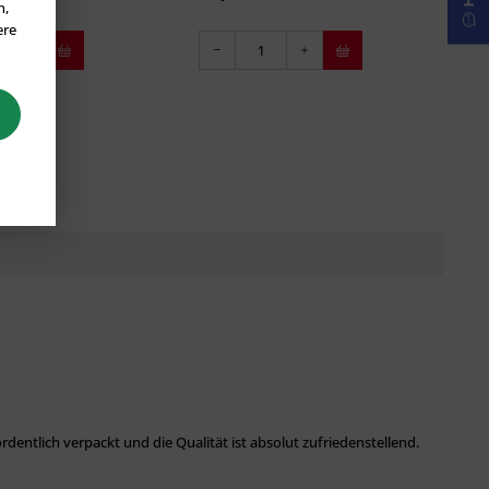
n,
ere
rdentlich verpackt und die Qualität ist absolut zufriedenstellend.