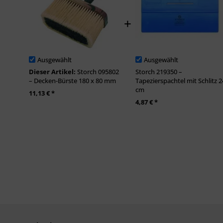
Ausgewählt
Ausgewählt
Dieser Artikel:
Storch 095802
Storch 219350 –
– Decken-Bürste 180 x 80 mm
Tapezierspachtel mit Schlitz 2
cm
11,13 € *
4,87 € *