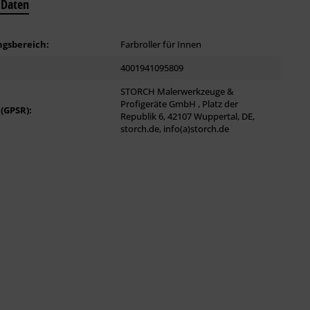
 Daten
gsbereich:
Farbroller für Innen
4001941095809
STORCH Malerwerkzeuge &
Profigeräte GmbH , Platz der
 (GPSR):
Republik 6, 42107 Wuppertal, DE,
storch.de, info(a)storch.de