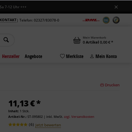
2 Uhr +++
KONTAKT
| Telefon: 02327/83078-0
Mein Warenkorb
0
Artikel
0,00 € *
Hersteller
Angebote
Merkliste
Mein Konto
Drucken
11,13 € *
Inhalt:
1 Stck.
Artikel-Nr.:
ST-095802
|
inkl. MwSt.
zzgl. Versandkosten
(
6
)
Jetzt bewerten