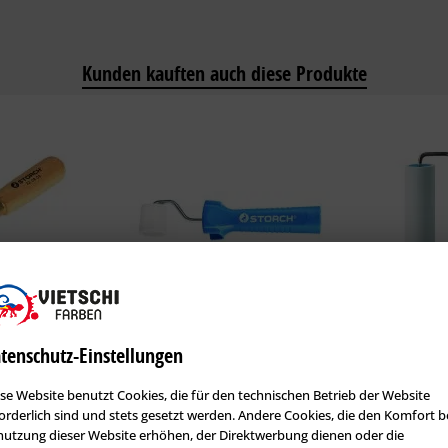
Kunden kauften auch diese Produkte
tenschutz-Einstellungen
 Steel
Storch 218400 – Tapeten-Nahtroller
Storch 2173
glatt und...
se Website benutzt Cookies, die für den technischen Betrieb der Website
Artikel-Nr.: ST-218400
Artikel-Nr.: S
orderlich sind und stets gesetzt werden. Andere Cookies, die den Komfort b
Inhalt
1 Stck.
Inhalt
1 Stck.
utzung dieser Website erhöhen, der Direktwerbung dienen oder die
3,91 € *
20,66 € *