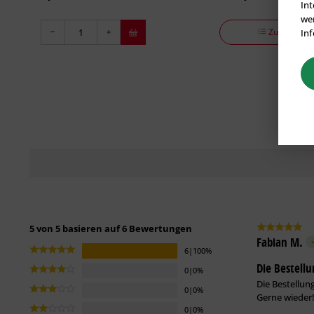
Int
wer
Zu den Vari
Inf
5 von 5 basieren auf 6 Bewertungen
Fabian M.
6|100%
Die Bestellu
0|0%
Die Bestellung
0|0%
Gerne wieder
0|0%