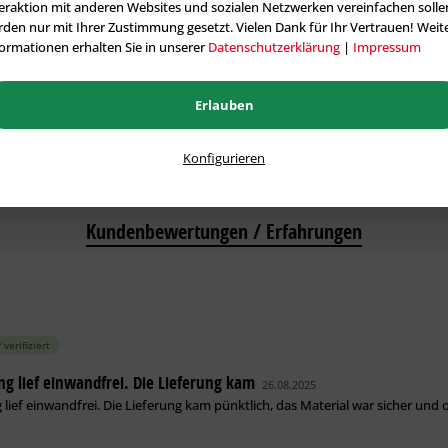
eraktion mit anderen Websites und sozialen Netzwerken vereinfachen solle
den nur mit Ihrer Zustimmung gesetzt. Vielen Dank für Ihr Vertrauen! Weit
anten
ormationen erhalten Sie in unserer
Datenschutzerklärung
|
Impressum
Erlauben
Konfigurieren
Kundenbewertungen / Erfahrungen
verifiziert
ng lief einwandfrei. Die Lieferung kam
26.08.2025
 lief einwandfrei. Die Lieferung kam pünktlich, das Material war sicher und o
!