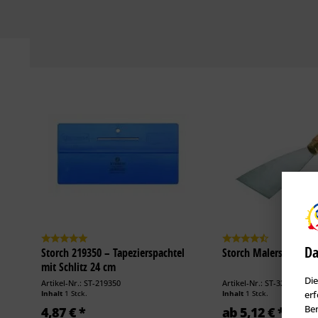
Da
Storch 219350 – Tapezierspachtel
Storch Malerspachtel-
mit Schlitz 24 cm
Die
Artikel-Nr.: ST-219350
Artikel-Nr.: ST-320902
erf
Inhalt
1 Stck.
Inhalt
1 Stck.
Ben
4,87 € *
ab 5,12 € *