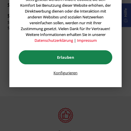
Shopkunde
verifiziert
Komfort bei Benutzung dieser Website erhöhen, der
Hilfe
Direktwerbung dienen oder die Interaktion mit
Super Qualität und unverzichtbar um nach dem
13.10.2022
anderen Websites und sozialen Netzwerken
Super Qualität und unverzichtbar um nach dem arbeiten keine
vereinfachen sollen, werden nur mit Ihrer
Schmerzen zu haben.
Zustimmung gesetzt. Vielen Dank für Ihr Vertrauen!
Weitere Informationen erhalten Sie in unserer
Datenschutzerklärung
|
Impressum
Erlauben
Konfigurieren