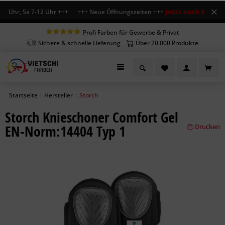
Jetzt auch Sa geöff
8 Uhr, Sa 7-12 Uhr +++ +++ Neue Öffnungszeiten +++
Profi Farben für Gewerbe & Privat
Sichere & schnelle Lieferung
Über 20.000 Produkte
Startseite
Hersteller
Storch
|
|
Storch Knieschoner Comfort Gel
EN-Norm:14404 Typ 1
Drucken