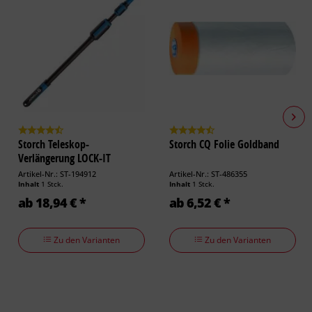
Storch Teleskop-
Storch CQ Folie Goldband
Verlängerung LOCK-IT
Aluminium
Artikel-Nr.: ST-194912
Artikel-Nr.: ST-486355
Inhalt
1 Stck.
Inhalt
1 Stck.
ab 18,94 € *
ab 6,52 € *
Zu den Varianten
Zu den Varianten