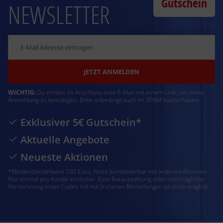
Gutschein
NEWSLETTER
JETZT ANMELDEN
WICHTIG:
Du erhälst im Anschluss eine E-Mail mit einem Link, um deine
Anmeldung zu bestätigen. Bitte unbedingt auch im SPAM nachschauen
Exklusiver 5€ Gutschein*
Aktuelle Angebote
Neueste Aktionen
*Mindestbestellwert 100 Euro. Nicht kombinierbar mit anderen Aktionen.
Nur einmal pro Kunde einlösbar. Eine Barauszahlung oder nachträgliche
Verrechnung eines Codes mit mit früheren Bestellungen ist nicht möglich.