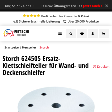
Jetzt auch Sa geöf
18 Uhr, Sa 7-12 Uhr +++ +++ Neue Öffnungszeiten +++
Profi Farben für Gewerbe & Privat
Sichere & schnelle Lieferung
Über 20.000 Produkte
Startseite
Hersteller
Storch
|
|
Storch 624505 Ersatz-
Klettschleifteller für Wand- und
Drucken
Deckenschleifer