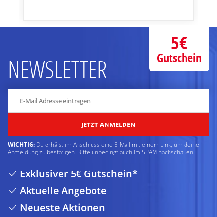
5€
Gutschein
NEWSLETTER
JETZT ANMELDEN
WICHTIG:
Du erhälst im Anschluss eine E-Mail mit einem Link, um deine
Anmeldung zu bestätigen. Bitte unbedingt auch im SPAM nachschauen
Exklusiver 5€ Gutschein*
Aktuelle Angebote
Neueste Aktionen