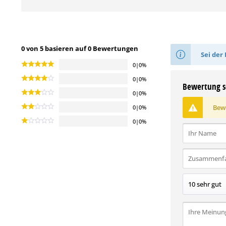
0 von 5 basieren auf 0 Bewertungen
Sei der 
0|0%
0|0%
Bewertung s
0|0%
Bewe
0|0%
0|0%