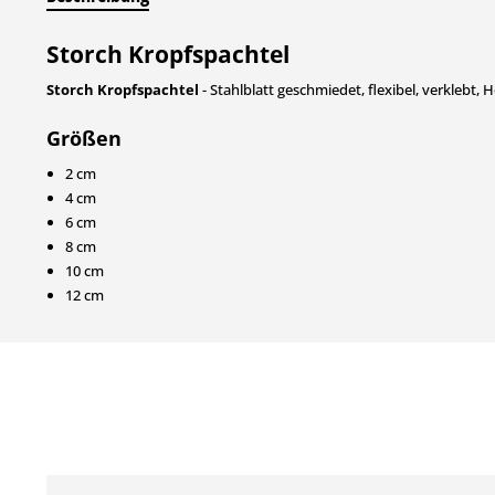
Storch Kropfspachtel
Storch Kropfspachtel
- Stahlblatt geschmiedet, flexibel, verklebt, H
Größen
2 cm
4 cm
6 cm
8 cm
10 cm
12 cm