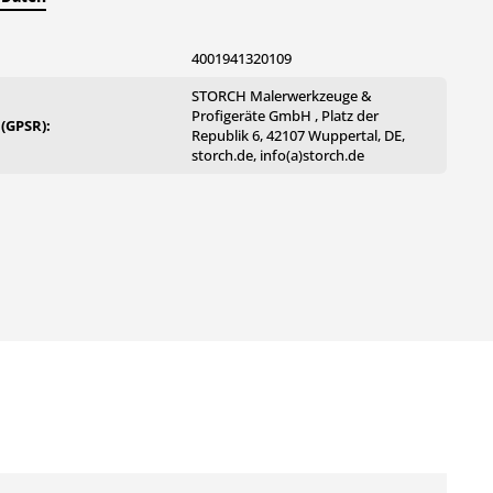
4001941320109
STORCH Malerwerkzeuge &
Profigeräte GmbH , Platz der
 (GPSR):
Republik 6, 42107 Wuppertal, DE,
storch.de, info(a)storch.de