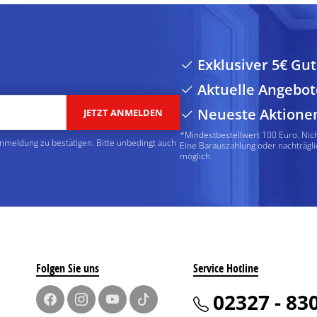
Exklusiver 5€ Gu
Aktuelle Angebot
Neueste Aktione
JETZT ANMELDEN
*Mindestbestellwert 100 Euro. Nic
Anmeldung zu bestätigen. Bitte unbedingt auch
Eine Barauszahlung oder nachträgli
möglich.
Folgen Sie uns
Service Hotline
02327 - 83