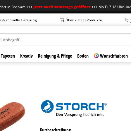
Jetzt auch samstags geöffnet
 in Bochum +++
+++ Mo-Fr 7-18 Uhr und Sa 
e & schnelle Lieferung
Über 20.000 Produkte
Tapeten
Kreativ
Reinigung & Pflege
Boden
Wunschfarbton
Kurzbeschreibung