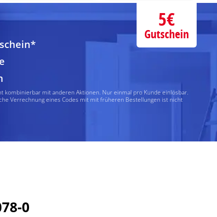
5€
Gutschein
tschein*
e
n
ht kombinierbar mit anderen Aktionen. Nur einmal pro Kunde einlösbar.
che Verrechnung eines Codes mit mit früheren Bestellungen ist nicht
078-0