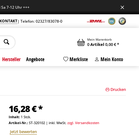
7-12 Uhr +++
KONTAKT
| Telefon: 02327/83078-0
Mein Warenkorb
0
Artikel
0,00 € *
Hersteller
Angebote
Merkliste
Mein Konto
Drucken
16,28 € *
Inhalt:
1 Stck.
Artikel-Nr.:
ST-320102
|
inkl. MwSt.
zzgl. Versandkosten
Jetzt bewerten