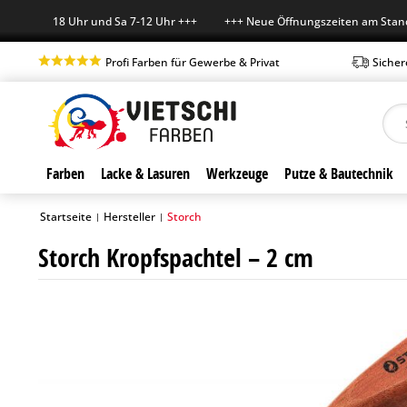
-Fr 7-18 Uhr und Sa 7-12 Uhr +++ +++ Neue Öffnungszeiten am Standort
Profi Farben für Gewerbe & Privat
Sicher
Farben
Lacke & Lasuren
Werkzeuge
Putze & Bautechnik
Startseite
Hersteller
Storch
|
|
Storch Kropfspachtel – 2 cm