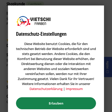
Shopkunde
verifiziert
Immer gerne wieder
25.02.2024
Sehr gut verarbeitet. Einfach in der Handhabung.
Für mich stimmt das Preis-Leistungsverhältnis.
Datenschutz-Einstellungen
Diese Website benutzt Cookies, die für den
Dennis N.
verifiziert
technischen Betrieb der Website erforderlich sind und
stets gesetzt werden. Andere Cookies, die den
Super Ding , war schon mehrmals im
10.06.2023
Komfort bei Benutzung dieser Website erhöhen, der
Super Ding , war schon mehrmals im Einsatz. Kann nichts
Hilfe
Direktwerbung dienen oder die Interaktion mit
negatives sagen..
anderen Websites und sozialen Netzwerken
vereinfachen sollen, werden nur mit Ihrer
Zustimmung gesetzt. Vielen Dank für Ihr Vertrauen!
Weitere Informationen erhalten Sie in unserer
Shopkunde
verifiziert
Datenschutzerklärung
|
Impressum
Qualität ist gut, preis Leistung auch in
18.06.2022
Qualität ist gut, preis Leistung auch in Ordnung
Erlauben