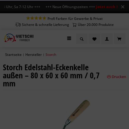
Jetzt auch Sa geöf
18 Uhr, Sa 7-12 Uhr +++ +++ Neue Öffnungszeiten +++
Profi Farben für Gewerbe & Privat
Sichere & schnelle Lieferung
Über 20.000 Produkte
Startseite
Hersteller
Storch
|
|
Storch Edelstahl-Eckenkelle
außen – 80 x 60 x 60 mm / 0,7
Drucken
mm