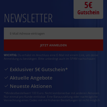
5€
Gutschein
NEWSLETTER
JETZT ANMELDEN
WICHTIG:
Du erhälst im Anschluss eine E-Mail mit einem Link, um deine
Anmeldung zu bestätigen. Bitte unbedingt auch im SPAM nachschauen
Exklusiver 5€ Gutschein*
Aktuelle Angebote
Neueste Aktionen
*Mindestbestellwert 100 Euro. Nicht kombinierbar mit anderen Aktionen.
Nur einmal pro Kunde einlösbar. Eine Barauszahlung oder nachträgliche
Verrechnung eines Codes mit mit früheren Bestellungen ist nicht möglich.