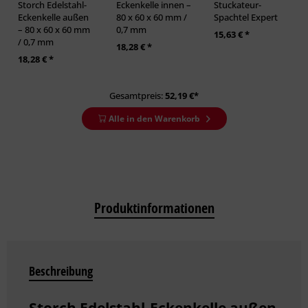
Storch Edelstahl-
Eckenkelle innen –
Stuckateur-
Eckenkelle außen
80 x 60 x 60 mm /
Spachtel Expert
– 80 x 60 x 60 mm
0,7 mm
15,63 € *
/ 0,7 mm
18,28 € *
18,28 € *
Gesamtpreis:
52,19
€*
Alle in den Warenkorb
Produktinformationen
Beschreibung
Storch Edelstahl-Eckenkelle außen