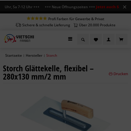
Jetzt auch Sa geöff
8 Uhr, Sa 7-12 Uhr +++ +++ Neue Öffnungszeiten +++
Profi Farben für Gewerbe & Privat
Sichere & schnelle Lieferung
Über 20.000 Produkte
Startseite
Hersteller
Storch
|
|
Storch Glättekelle, flexibel –
280x130 mm/2 mm
Drucken