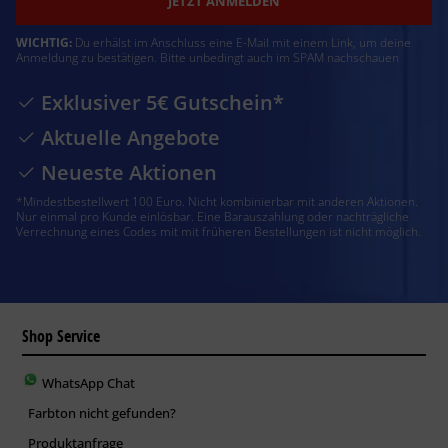
JETZT ANMELDEN
WICHTIG:
Du erhälst im Anschluss eine E-Mail mit einem Link, um deine
Anmeldung zu bestätigen. Bitte unbedingt auch im SPAM nachschauen
Exklusiver 5€ Gutschein*
Aktuelle Angebote
Neueste Aktionen
*Mindestbestellwert 100 Euro. Nicht kombinierbar mit anderen Aktionen.
Nur einmal pro Kunde einlösbar. Eine Barauszahlung oder nachträgliche
Verrechnung eines Codes mit mit früheren Bestellungen ist nicht möglich.
Shop Service
WhatsApp Chat
Farbton nicht gefunden?
Produktanfrage