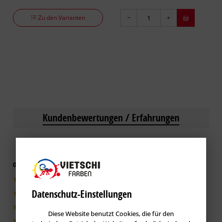
Zu den Varianten
Kundenbewertungen / Erfahrungen
0 von 5 basieren auf 0 Bewertungen
0|0%
Datenschutz-Einstellungen
0|0%
0|0%
Diese Website benutzt Cookies, die für den
0|0%