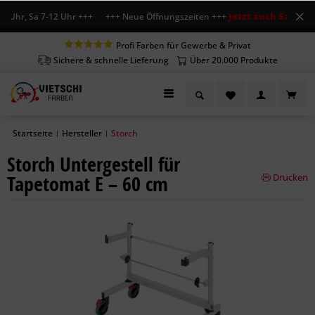
Jetzt auch Sa geöffn
 Uhr, Sa 7-12 Uhr +++ +++ Neue Öffnungszeiten +++
Profi Farben für Gewerbe & Privat
Sichere & schnelle Lieferung
Über 20.000 Produkte
Startseite
Hersteller
Storch
|
|
Storch Untergestell für
Tapetomat E – 60 cm
Drucken