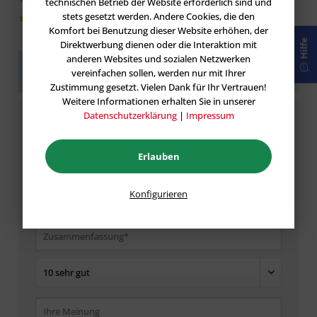
technischen Betrieb der Website erforderlich sind und
stets gesetzt werden. Andere Cookies, die den
0|0%
Komfort bei Benutzung dieser Website erhöhen, der
Hilfe
Direktwerbung dienen oder die Interaktion mit
anderen Websites und sozialen Netzwerken
Sei der Erste!
Helfen Sie der Community und geben
vereinfachen sollen, werden nur mit Ihrer
Sie die erste Bewertung ab.
Zustimmung gesetzt. Vielen Dank für Ihr Vertrauen!
Weitere Informationen erhalten Sie in unserer
Datenschutzerklärung
|
Impressum
Bewertung schreiben
Bewertungen werden nach Überprüfung
Erlauben
freigeschaltet.
Konfigurieren