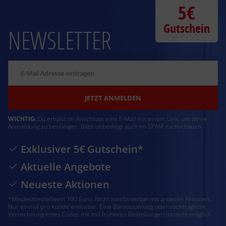
5€
Gutschein
NEWSLETTER
JETZT ANMELDEN
WICHTIG:
Du erhälst im Anschluss eine E-Mail mit einem Link, um deine
Anmeldung zu bestätigen. Bitte unbedingt auch im SPAM nachschauen
Exklusiver 5€ Gutschein*
Aktuelle Angebote
Neueste Aktionen
*Mindestbestellwert 100 Euro. Nicht kombinierbar mit anderen Aktionen.
Nur einmal pro Kunde einlösbar. Eine Barauszahlung oder nachträgliche
Verrechnung eines Codes mit mit früheren Bestellungen ist nicht möglich.