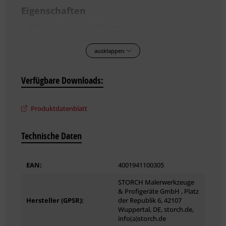
Eigenschaften
Robuster Aluminium-Rahmen
Große feststellbare Lenkrollen
Einfaches Einklappen
ausklappen
Vielseitige Aufrüstung
Praktische Baustellenlösung
Verfügbare Downloads:
Lieferumfang
Tapetomat E Kleistergerät
Produktdatenblatt
Aufnahmehalterung für die Tapetenrolle
Rollmesser
Technische Daten
Wannenschieber
Bedienungsanleitung
EAN:
4001941100305
STORCH Malerwerkzeuge
& Profigeräte GmbH , Platz
Hersteller (GPSR):
der Republik 6, 42107
Wuppertal, DE, storch.de,
info(a)storch.de