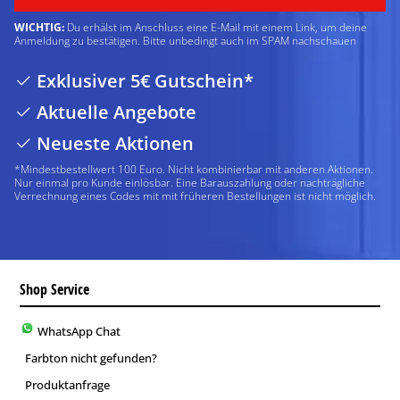
WICHTIG:
Du erhälst im Anschluss eine E-Mail mit einem Link, um deine
Anmeldung zu bestätigen. Bitte unbedingt auch im SPAM nachschauen
Exklusiver 5€ Gutschein*
Aktuelle Angebote
Neueste Aktionen
*Mindestbestellwert 100 Euro. Nicht kombinierbar mit anderen Aktionen.
Nur einmal pro Kunde einlösbar. Eine Barauszahlung oder nachträgliche
Verrechnung eines Codes mit mit früheren Bestellungen ist nicht möglich.
Shop Service
WhatsApp Chat
Farbton nicht gefunden?
Produktanfrage