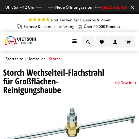
Jetzt auch Sa geöff
8 Uhr, Sa 7-12 Uhr +++ +++ Neue Öffnungszeiten +++
Profi Farben für Gewerbe & Privat
Sichere & schnelle Lieferung
Über 20.000 Produkte
Startseite
Hersteller
Storch
|
|
Storch Wechselteil-Flachstrahl
für Großflächen-
Drucken
Reinigungshaube