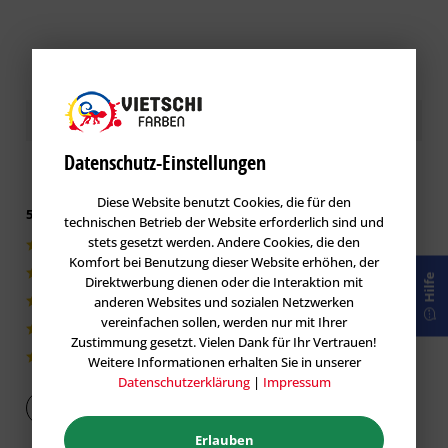
Kundenbewertungen / Erfahrungen
Datenschutz-Einstellungen
Diese Website benutzt Cookies, die für den
5 von 5 basieren auf 1 Bewertungen
technischen Betrieb der Website erforderlich sind und
stets gesetzt werden. Andere Cookies, die den
1|100%
Komfort bei Benutzung dieser Website erhöhen, der
0|0%
Hilfe
Direktwerbung dienen oder die Interaktion mit
anderen Websites und sozialen Netzwerken
0|0%
vereinfachen sollen, werden nur mit Ihrer
0|0%
Zustimmung gesetzt. Vielen Dank für Ihr Vertrauen!
0|0%
Weitere Informationen erhalten Sie in unserer
Datenschutzerklärung
|
Impressum
Bewertung abgeben
Erlauben