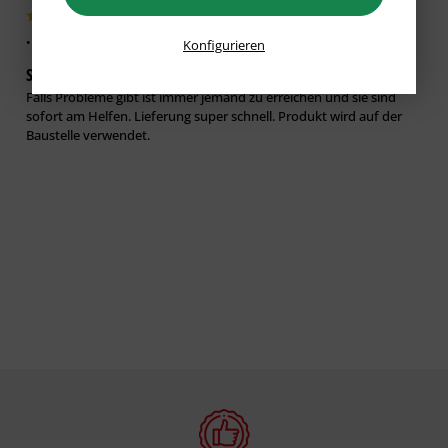
. ..
verifiziert
Konfigurieren
Service ist top schnelle Lieferung
24.09.2024
Falls Probleme gibt ist immer jemand zu erreichen und sie sind
sofort am Helfen. Lieferung super schnell. Produkt wird auf der
Baustelle verwendet.