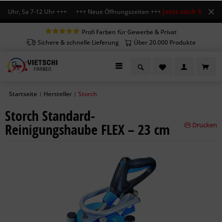
Jetzt auch Sa geöff
8 Uhr, Sa 7-12 Uhr +++ +++ Neue Öffnungszeiten +++
Profi Farben für Gewerbe & Privat
Sichere & schnelle Lieferung
Über 20.000 Produkte
Startseite
Hersteller
Storch
|
|
Storch Standard-
Reinigungshaube FLEX – 23 cm
Drucken