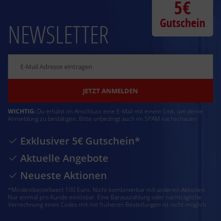
5€
Gutschein
NEWSLETTER
JETZT ANMELDEN
WICHTIG:
Du erhälst im Anschluss eine E-Mail mit einem Link, um deine
Anmeldung zu bestätigen. Bitte unbedingt auch im SPAM nachschauen
Exklusiver 5€ Gutschein*
Aktuelle Angebote
Neueste Aktionen
*Mindestbestellwert 100 Euro. Nicht kombinierbar mit anderen Aktionen.
Nur einmal pro Kunde einlösbar. Eine Barauszahlung oder nachträgliche
Verrechnung eines Codes mit mit früheren Bestellungen ist nicht möglich.