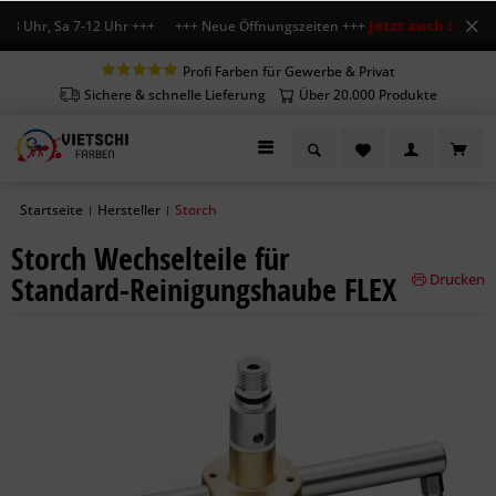
Jetzt auch Sa geöf
18 Uhr, Sa 7-12 Uhr +++ +++ Neue Öffnungszeiten +++
Profi Farben für Gewerbe & Privat
Sichere & schnelle Lieferung
Über 20.000 Produkte
Startseite
Hersteller
Storch
|
|
Storch Wechselteile für
Standard-Reinigungshaube FLEX
Drucken