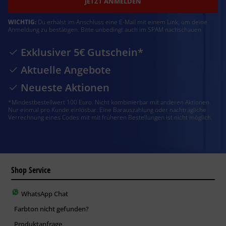
JETZT ANMELDEN
WICHTIG:
Du erhälst im Anschluss eine E-Mail mit einem Link, um deine
Anmeldung zu bestätigen. Bitte unbedingt auch im SPAM nachschauen
Exklusiver 5€ Gutschein*
Aktuelle Angebote
Neueste Aktionen
*Mindestbestellwert 100 Euro. Nicht kombinierbar mit anderen Aktionen.
Nur einmal pro Kunde einlösbar. Eine Barauszahlung oder nachträgliche
Verrechnung eines Codes mit mit früheren Bestellungen ist nicht möglich.
Shop Service
WhatsApp Chat
Farbton nicht gefunden?
Produktanfrage