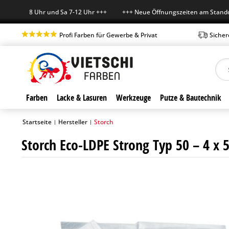
r 7-18 Uhr und Sa 7-12 Uhr +++ +++ Neue Öffnungszeiten am Standort in
Profi Farben für Gewerbe & Privat
Sicher
Farben
Lacke & Lasuren
Werkzeuge
Putze & Bautechnik
Startseite
Hersteller
Storch
|
|
Storch Eco-LDPE Strong Typ 50 – 4 x 