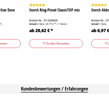
rStar Dura
Storch Ring-Pinsel ClassicTOP mix
Storch Abbr
Artikel-Nr.: ST-020902F
Artikel-Nr.: S
²)
Inhalt
6 Stck.
(4,77 € * / 1 Stck.)
Inhalt
1 Stck.
ab 28,62 € *
ab 6,97 €
anten
Zu den Varianten
Kundenbewertungen / Erfahrungen