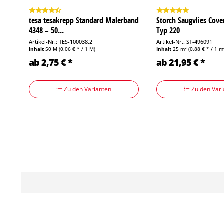
tesa tesakrepp Standard Malerband
Storch Saugvlies Cove
4348 – 50...
Typ 220
Artikel-Nr.: TES-100038.2
Artikel-Nr.: ST-496091
Inhalt
50 M
(0,06 € * / 1 M)
Inhalt
25 m²
(0,88 € * / 1 m
ab 2,75 € *
ab 21,95 € *
Zu den Varianten
Zu den Vari