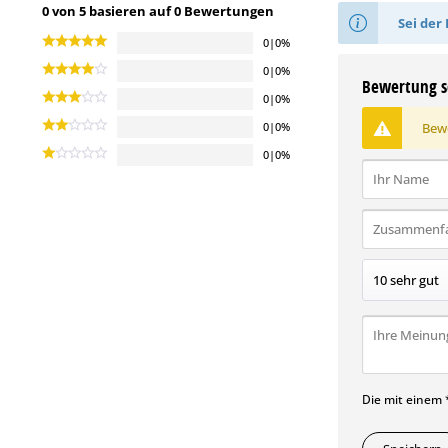
0 von 5 basieren auf 0 Bewertungen
Sei der 
0|0%
0|0%
Bewertung s
0|0%
Bewe
0|0%
0|0%
Die mit einem *