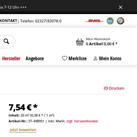
2 Uhr +++
KONTAKT
| Telefon: 02327/83078-0
Mein Warenkorb
0
Artikel
0,00 € *
Hersteller
Angebote
Merkliste
Mein Konto
Drucken
7,54 € *
Inhalt:
20 m² (0,38 € * / 1 m²)
Artikel-Nr.:
ST-498951
|
inkl. MwSt.
zzgl. Versandkosten
Jetzt bewerten