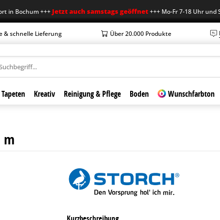
Jetzt auch samstags geöffnet
 Bochum +++
+++ Mo-Fr 7-18 Uhr und Sa 7-1
e & schnelle Lieferung
Über 20.000 Produkte
Tapeten
Kreativ
Reinigung & Pflege
Boden
Wunschfarbton
5 m
Kurzbeschreibung