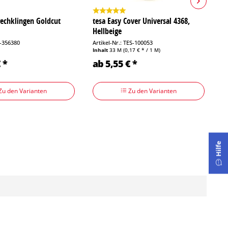
echklingen Goldcut
tesa Easy Cover Universal 4368,
S
Hellbeige
E
T-356380
Artikel-Nr.: TES-100053
Ar
Inhalt
33 M
(0,17 € * / 1 M)
In
 *
ab 5,55 € *
1
Zu den Varianten
Zu den Varianten
Hilfe