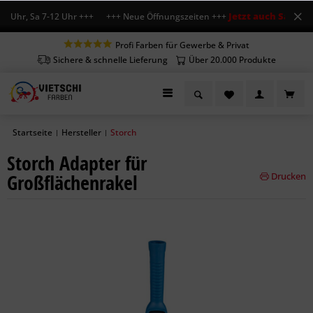
Jetzt auch Sa geöff
8 Uhr, Sa 7-12 Uhr +++ +++ Neue Öffnungszeiten +++
Profi Farben für Gewerbe & Privat
Sichere & schnelle Lieferung
Über 20.000 Produkte
Startseite
Hersteller
Storch
|
|
Storch Adapter für
Großflächenrakel
Drucken