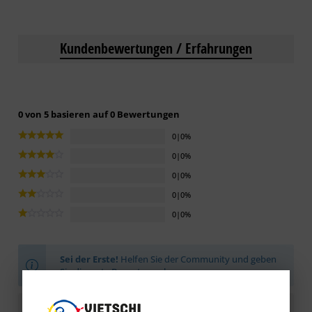
Kundenbewertungen / Erfahrungen
0 von 5 basieren auf 0 Bewertungen
0|0%
0|0%
0|0%
0|0%
0|0%
Sei der Erste!
Helfen Sie der Community und geben
Sie die erste Bewertung ab.