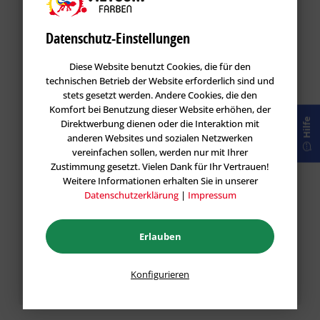
Bewertung schreiben
Bewertungen werden nach Überprüfung
Datenschutz-Einstellungen
freigeschaltet.
Diese Website benutzt Cookies, die für den
technischen Betrieb der Website erforderlich sind und
stets gesetzt werden. Andere Cookies, die den
Komfort bei Benutzung dieser Website erhöhen, der
Hilfe
Direktwerbung dienen oder die Interaktion mit
anderen Websites und sozialen Netzwerken
vereinfachen sollen, werden nur mit Ihrer
Zustimmung gesetzt. Vielen Dank für Ihr Vertrauen!
Weitere Informationen erhalten Sie in unserer
Datenschutzerklärung
|
Impressum
Erlauben
Die mit einem * markierten Felder sind Pflichtfelder.
Konfigurieren
Speichern