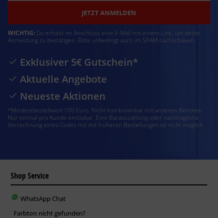
JETZT ANMELDEN
WICHTIG:
Du erhälst im Anschluss eine E-Mail mit einem Link, um deine
Anmeldung zu bestätigen. Bitte unbedingt auch im SPAM nachschauen
Exklusiver 5€ Gutschein*
Aktuelle Angebote
Neueste Aktionen
*Mindestbestellwert 100 Euro. Nicht kombinierbar mit anderen Aktionen.
Nur einmal pro Kunde einlösbar. Eine Barauszahlung oder nachträgliche
Verrechnung eines Codes mit mit früheren Bestellungen ist nicht möglich.
Shop Service
WhatsApp Chat
Farbton nicht gefunden?