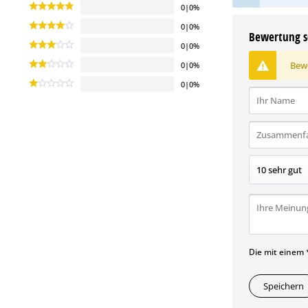
0|0%
0|0%
Bewertung s
0|0%
Bewe
0|0%
0|0%
Die mit einem *
Speichern