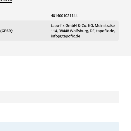
4014001021144
tapo-fix GmbH & Co. KG, Meinstraße
 (GPSR):
114, 38448 Wolfsburg, DE, tapofix.de,
info(a)tapofix.de