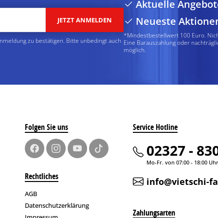
Aktuelle Angebot
Neueste Aktione
JETZT ANMELDEN
*Mindestbestellwert 100 Euro. Nic
Anmeldung zu bestätigen. Bitte unbedingt auch
Eine Barauszahlung oder nachträgli
möglich.
Folgen Sie uns
Service Hotline
02327 - 83
Mo-Fr. von 07:00 - 18:00 Uh
Rechtliches
info@vietschi-f
AGB
Datenschutzerklärung
Zahlungsarten
Impressum