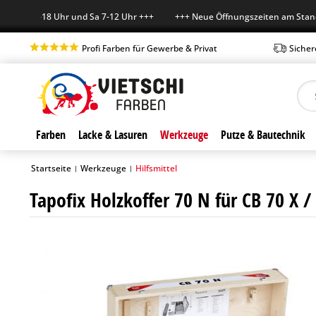
-Fr 7-18 Uhr und Sa 7-12 Uhr +++ +++ Neue Öffnungszeiten am Standort
Profi Farben für Gewerbe & Privat
Sicher
Farben
Lacke & Lasuren
Werkzeuge
Putze & Bautechnik
Startseite
Werkzeuge
Hilfsmittel
|
|
Tapofix Holzkoffer 70 N für CB 70 X /