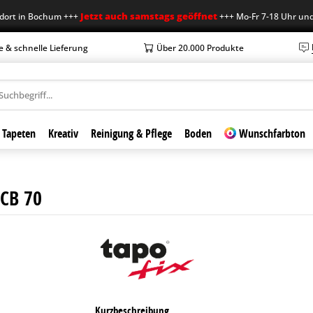
Jetzt auch samstags geöffnet
 in Bochum +++
+++ Mo-Fr 7-18 Uhr und Sa 
e & schnelle Lieferung
Über 20.000 Produkte
Tapeten
Kreativ
Reinigung & Pflege
Boden
Wunschfarbton
 CB 70
Kurzbeschreibung