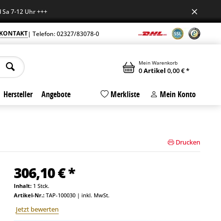
7-12 Uhr +++
KONTAKT
| Telefon: 02327/83078-0
Mein Warenkorb
0
Artikel
0,00 € *
Hersteller
Angebote
Merkliste
Mein Konto
Drucken
306,10 € *
Inhalt:
1 Stck.
Artikel-Nr.:
TAP-100030
|
inkl. MwSt.
Jetzt bewerten