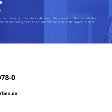
e
n
ht kombinierbar mit anderen Aktionen. Nur einmal pro Kunde einlösbar.
che Verrechnung eines Codes mit mit früheren Bestellungen ist nicht
078-0
r
arben.de