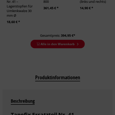
Nr. 41 –
800
(links und rechts)
Lagerstopfen für
361,45 € *
14,90 € *
Umlenkwalze 30
mm Ø
18,60 € *
Gesamtpreis:
394,95
€*
Alle in den Warenkorb
Produktinformationen
Beschreibung
Tapofix Ersatzteil Nr. 41 –