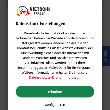
Sei der Erste!
Helfen Sie der Community und geben
Sie die erste Bewertung ab.
Bewertung schreiben
Datenschutz-Einstellungen
Bewertungen werden nach Überprüfung
Diese Website benutzt Cookies, die für den
freigeschaltet.
technischen Betrieb der Website erforderlich sind und
stets gesetzt werden. Andere Cookies, die den
Komfort bei Benutzung dieser Website erhöhen, der
Hilfe
Direktwerbung dienen oder die Interaktion mit
anderen Websites und sozialen Netzwerken
vereinfachen sollen, werden nur mit Ihrer
Zustimmung gesetzt. Vielen Dank für Ihr Vertrauen!
Weitere Informationen erhalten Sie in unserer
Datenschutzerklärung
|
Impressum
Erlauben
Die mit einem * markierten Felder sind Pflichtfelder.
Konfigurieren