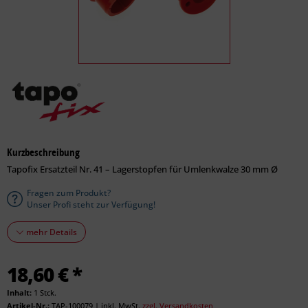
Kurzbeschreibung
Tapofix Ersatzteil Nr. 41 – Lagerstopfen für Umlenkwalze 30 mm Ø
Fragen zum Produkt?
Unser Profi steht zur Verfügung!
mehr Details
18,60 € *
Inhalt:
1 Stck.
Artikel-Nr.:
TAP-100079
|
inkl. MwSt.
zzgl. Versandkosten