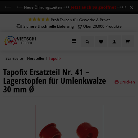
Jetzt auch Sa geöffnet
Uhr +++ +++ Neue Öffnungszeiten +++
+++ Mo-Fr 7-1
Profi Farben für Gewerbe & Privat
Sichere & schnelle Lieferung
Über 20.000 Produkte
Startseite
Hersteller
Tapofix
|
|
Tapofix Ersatzteil Nr. 41 –
Lagerstopfen für Umlenkwalze
Drucken
30 mm Ø