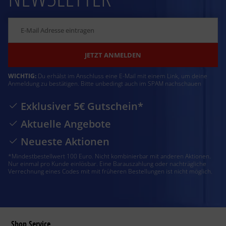
JETZT ANMELDEN
WICHTIG:
Du erhälst im Anschluss eine E-Mail mit einem Link, um deine
Anmeldung zu bestätigen. Bitte unbedingt auch im SPAM nachschauen
Exklusiver 5€ Gutschein*
Aktuelle Angebote
Neueste Aktionen
*Mindestbestellwert 100 Euro. Nicht kombinierbar mit anderen Aktionen.
Nur einmal pro Kunde einlösbar. Eine Barauszahlung oder nachträgliche
Verrechnung eines Codes mit mit früheren Bestellungen ist nicht möglich.
Shop Service