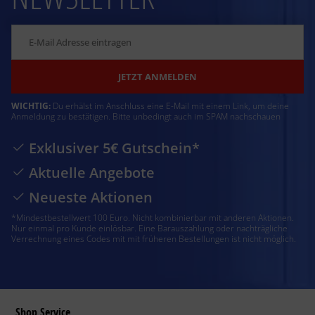
JETZT ANMELDEN
WICHTIG:
Du erhälst im Anschluss eine E-Mail mit einem Link, um deine
Anmeldung zu bestätigen. Bitte unbedingt auch im SPAM nachschauen
Exklusiver 5€ Gutschein*
Aktuelle Angebote
Neueste Aktionen
*Mindestbestellwert 100 Euro. Nicht kombinierbar mit anderen Aktionen.
Nur einmal pro Kunde einlösbar. Eine Barauszahlung oder nachträgliche
Verrechnung eines Codes mit mit früheren Bestellungen ist nicht möglich.
Shop Service