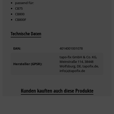
passend für:
CB75
CB800
CB800F
Technische Daten
EAN:
4014001001078
tapo-fix GmbH & Co. KG,
Meinstraße 114, 38448
Hersteller (GPSR):
Wolfsburg, DE, tapofix.de,
info(a)tapofix.de
Kunden kauften auch diese Produkte