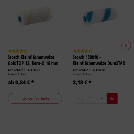
Storch Kleinflächenwalze
Storch 150010 –
GoldTOP 12, Kern-Ø 16 mm
Kleinflächenwalze DuraSTAR
12,...
Artikel-Nr.: ST-150306
Artikel-Nr.: ST-150010
Inhalt
1 Stck.
Inhalt
1 Stck.
ab 0,84 € *
2,18 € *
Zu den Varianten