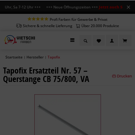
Jetzt auch Sa geöff
8 Uhr, Sa 7-12 Uhr +++ +++ Neue Öffnungszeiten +++
Profi Farben für Gewerbe & Privat
Sichere & schnelle Lieferung
Über 20.000 Produkte
Startseite
Hersteller
Tapofix
|
|
Tapofix Ersatzteil Nr. 57 –
Querstange CB 75/800, VA
Drucken