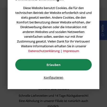
Diese Website benutzt Cookies, die für den
technischen Betrieb der Website erforderlich sind und
stets gesetzt werden. Andere Cookies, die den
Komfort bei Benutzung dieser Website erhöhen, der
Hilfe
Direktwerbung dienen oder die Interaktion mit
anderen Websites und sozialen Netzwerken
vereinfachen sollen, werden nur mit Ihrer
Garantie
Zustimmung gesetzt. Vielen Dank für Ihr Vertrauen!
Wir stehen hinter unseren Produkten und geben
Weitere Informationen erhalten Sie in unserer
Ihnen eine Preis-Leistungs Garantie für alle Vietschi
Datenschutzerklärung
|
Impressum
Produkte.
Erlauben
Konfigurieren
Versand und Retoure
Schnelle Lieferzeiten und 14 Tage Rückgaberecht!
Eine Abholung in unserer Filiale ist natürlich auch
möglich.