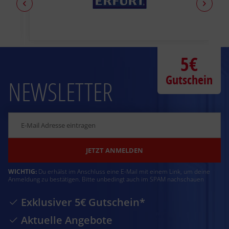
5€
Gutschein
NEWSLETTER
JETZT ANMELDEN
WICHTIG:
Du erhälst im Anschluss eine E-Mail mit einem Link, um deine
Anmeldung zu bestätigen. Bitte unbedingt auch im SPAM nachschauen
Exklusiver 5€ Gutschein*
Aktuelle Angebote