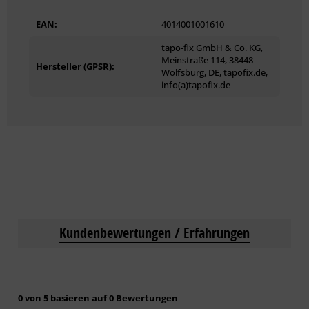
EAN:
4014001001610
tapo-fix GmbH & Co. KG,
Meinstraße 114, 38448
Hersteller (GPSR):
Wolfsburg, DE, tapofix.de,
info(a)tapofix.de
Kundenbewertungen / Erfahrungen
0 von 5 basieren auf 0 Bewertungen