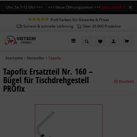
Jetzt auch Sa geöf
18 Uhr, Sa 7-12 Uhr +++ +++ Neue Öffnungszeiten +++
Profi Farben für Gewerbe & Privat
Sichere & schnelle Lieferung
Über 20.000 Produkte
Startseite
Hersteller
Tapofix
|
|
Tapofix Ersatzteil Nr. 160 –
Bügel für Tischdrehgestell
Drucken
PROfix