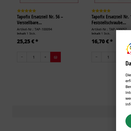
Tapofix Ersatzteil Nr. 56 –
Tapofix Ersatzteil Nr. 
Verstellbare...
Feststellschraube...
Artikel-Nr.: TAP-100094
Artikel-Nr.: TAP-100057
Inhalt
1 Stck.
Inhalt
1 Stck.
25,25 € *
16,70 € *
Da
Die
erf
Ben
Int
wer
Inf