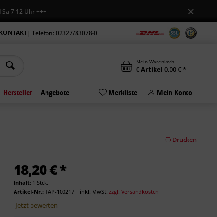
-12 Uhr +++
KONTAKT
| Telefon: 02327/83078-0
Mein Warenkorb
0
Artikel
0,00 € *
Hersteller
Angebote
Merkliste
Mein Konto
Drucken
18,20 € *
Inhalt:
1 Stck.
Artikel-Nr.:
TAP-100217
|
inkl. MwSt.
zzgl. Versandkosten
Jetzt bewerten