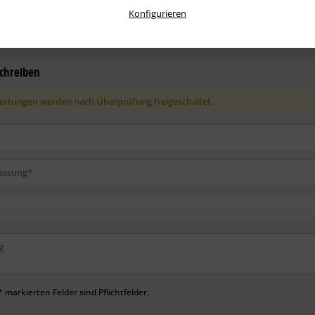
Konfigurieren
Erste!
Helfen Sie der Community und geben Sie die erste Bewertung ab.
chreiben
rtungen werden nach Überprüfung freigeschaltet.
 markierten Felder sind Pflichtfelder.