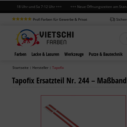
Fr 7-18 Uhr und Sa 7-12 Uhr +++ +++ Neue Öffnungszeiten am Standort 
Profi Farben für Gewerbe & Privat
Sicher
Farben
Lacke & Lasuren
Werkzeuge
Putze & Bautechnik
Startseite
Hersteller
Tapofix
|
|
Tapofix Ersatzteil Nr. 244 – Maßband