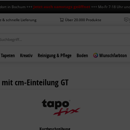
Jetzt auch samstags geöffnet
in Bochum +++
+++ Mo-Fr 7-18 Uhr und Sa 7
e & schnelle Lieferung
Über 20.000 Produkte
Tapeten
Kreativ
Reinigung & Pflege
Boden
Wunschfarbton
 mit cm-Einteilung GT
Kurzbeschreibung