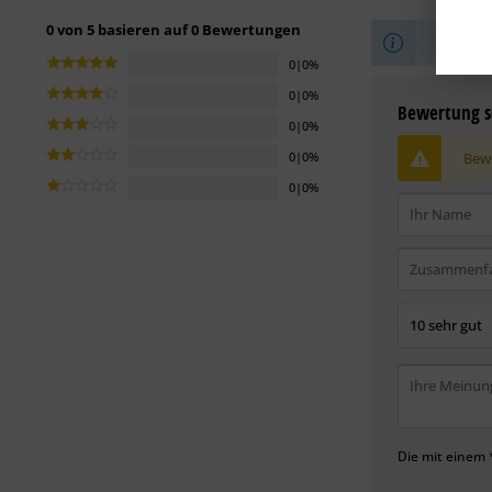
0 von 5 basieren auf 0 Bewertungen
Sei der 
0|0%
0|0%
Bewertung s
0|0%
Bewe
0|0%
0|0%
Die mit einem *