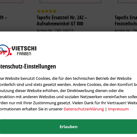
19 –
Tapofix Ersatzteil Nr. 242 –
Tapofix Ersa
Aufnahmewinkel GT 800
Feststellsch
Artikel-Nr.: TAP-100215
Artikel-Nr.: 
Inhalt
1 Stck.
Inhalt
1 Stck.
49,70 € *
17,00 € *
tenschutz-Einstellungen
se Website benutzt Cookies, die für den technischen Betrieb der Website
orderlich sind und stets gesetzt werden. Andere Cookies, die den Komfort b
utzung dieser Website erhöhen, der Direktwerbung dienen oder die
eraktion mit anderen Websites und sozialen Netzwerken vereinfachen solle
den nur mit Ihrer Zustimmung gesetzt. Vielen Dank für Ihr Vertrauen! Weit
ormationen erhalten Sie in unserer
Datenschutzerklärung
|
Impressum
Kundenbewertungen / Erfahrungen
Erlauben