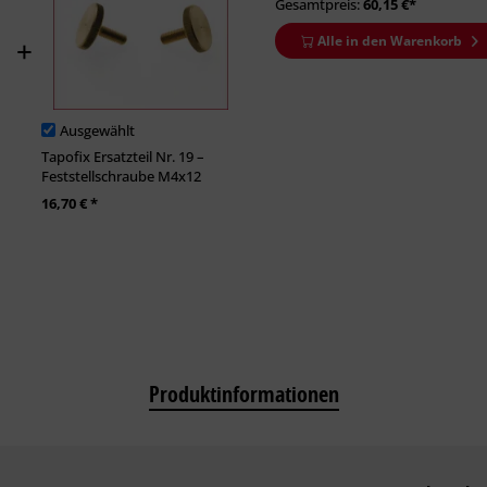
Gesamtpreis:
60,15
€*
Alle in den Warenkorb
Ausgewählt
Tapofix Ersatzteil Nr. 19 –
Feststellschraube M4x12
16,70 € *
Produktinformationen