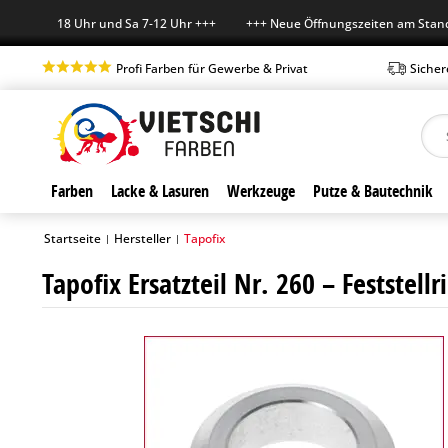
-Fr 7-18 Uhr und Sa 7-12 Uhr +++ +++ Neue Öffnungszeiten am Standort
Profi Farben für Gewerbe & Privat
Sicher
Farben
Lacke & Lasuren
Werkzeuge
Putze & Bautechnik
Startseite
Hersteller
Tapofix
|
|
Tapofix Ersatzteil Nr. 260 – Feststel