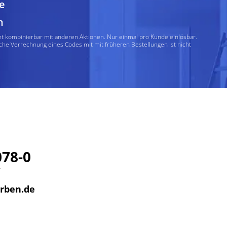
e
n
ht kombinierbar mit anderen Aktionen. Nur einmal pro Kunde einlösbar.
che Verrechnung eines Codes mit mit früheren Bestellungen ist nicht
078-0
r
arben.de