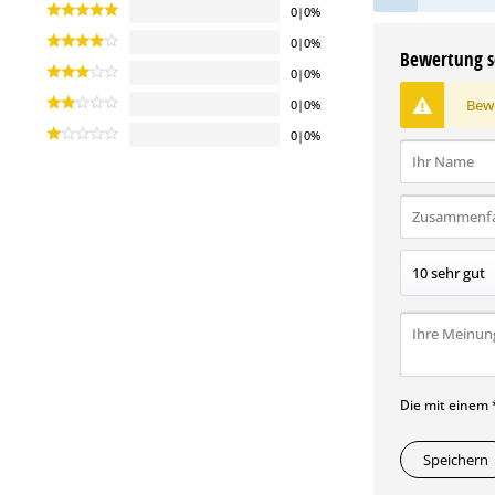
0|0%
0|0%
Bewertung s
0|0%
Bewe
0|0%
0|0%
Die mit einem *
Speichern