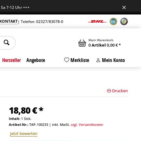
7-12 Uhr +++
KONTAKT
| Telefon: 02327/83078-0
Mein Warenkorb
0
Artikel
0,00 € *
Hersteller
Angebote
Merkliste
Mein Konto
Drucken
18,80 € *
Inhalt:
1 Stck.
Artikel-Nr.:
TAP-100233
|
inkl. MwSt.
zzgl. Versandkosten
Jetzt bewerten