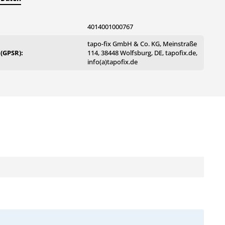
4014001000767
tapo-fix GmbH & Co. KG, Meinstraße
 (GPSR):
114, 38448 Wolfsburg, DE, tapofix.de,
info(a)tapofix.de