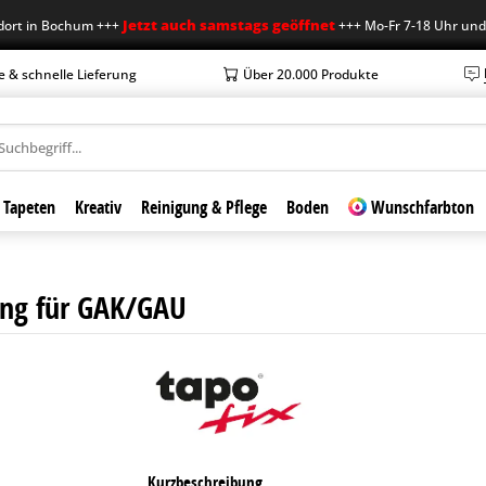
Jetzt auch samstags geöffnet
 in Bochum +++
+++ Mo-Fr 7-18 Uhr und Sa 
e & schnelle Lieferung
Über 20.000 Produkte
Tapeten
Kreativ
Reinigung & Pflege
Boden
Wunschfarbton
lring für GAK/GAU
Kurzbeschreibung