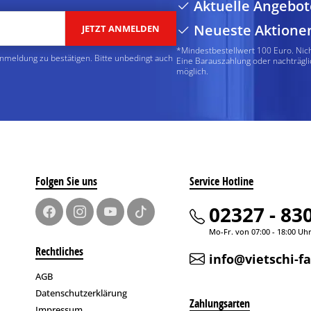
Aktuelle Angebot
Neueste Aktione
JETZT ANMELDEN
*Mindestbestellwert 100 Euro. Nic
Anmeldung zu bestätigen. Bitte unbedingt auch
Eine Barauszahlung oder nachträgli
möglich.
Folgen Sie uns
Service Hotline
02327 - 83
Mo-Fr. von 07:00 - 18:00 Uh
Rechtliches
info@vietschi-f
AGB
Datenschutzerklärung
Zahlungsarten
Impressum