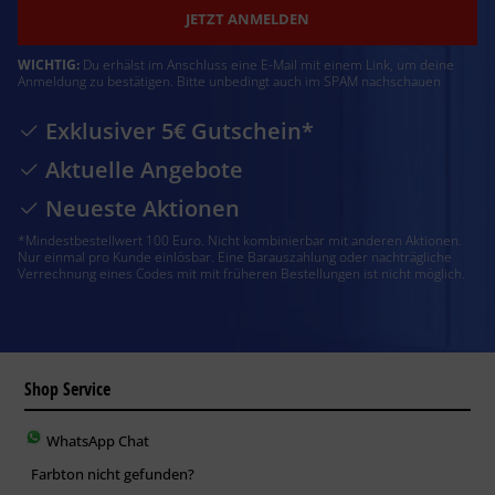
JETZT ANMELDEN
WICHTIG:
Du erhälst im Anschluss eine E-Mail mit einem Link, um deine
Anmeldung zu bestätigen. Bitte unbedingt auch im SPAM nachschauen
Exklusiver 5€ Gutschein*
Aktuelle Angebote
Neueste Aktionen
*Mindestbestellwert 100 Euro. Nicht kombinierbar mit anderen Aktionen.
Nur einmal pro Kunde einlösbar. Eine Barauszahlung oder nachträgliche
Verrechnung eines Codes mit mit früheren Bestellungen ist nicht möglich.
Shop Service
WhatsApp Chat
Farbton nicht gefunden?