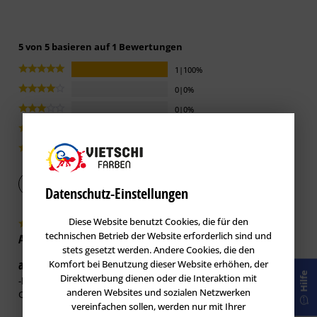
5 von 5 basieren auf 1 Bewertungen
1|100%
0|0%
0|0%
0|0%
0|0%
Bewertung abgeben
Datenschutz-Einstellungen
Diese Website benutzt Cookies, die für den
technischen Betrieb der Website erforderlich sind und
Anonymus
verifiziert
stets gesetzt werden. Andere Cookies, die den
absolut empfehlenswert
Komfort bei Benutzung dieser Website erhöhen, der
19.09.2018
Hilfe
Direktwerbung dienen oder die Interaktion mit
-haftet auf fast allen Untergründen-leicht zu verarbeiten-beste
anderen Websites und sozialen Netzwerken
Quallität( keine Baumarktware)
vereinfachen sollen, werden nur mit Ihrer