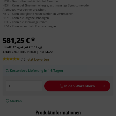
H332 - Gesundheitsschädlich bei Einatmen.
H334 - Kann bei Einatmen Allergie, asthmaartige Symptome oder
Atembeschwerden verursachen.
H317 - Kann allergische Hautreaktionen verursachen.
H373 - Kann die Organe schädigen
H335 - Kann die Atemwege reizen.
H351 - Kann vermutlich Krebs erzeugen
581,25 € *
Inhalt:
12 kg (48,44 € * / 1 kg)
Artikel-Nr.:
THO-110020
|
inkl. MwSt.
(
1
)
Jetzt bewerten
Kostenlose Lieferung in 1-3 Tagen
In den
Warenkorb
Merken
Produktinformationen