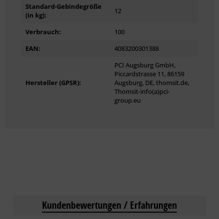
Standard-Gebindegröße
12
(in kg):
Verbrauch:
100
EAN:
4083200301388
PCI Augsburg GmbH,
Piccardstrasse 11, 86159
Hersteller (GPSR):
Augsburg, DE, thomsit.de,
Thomsit-info(a)pci-
group.eu
Kundenbewertungen / Erfahrungen