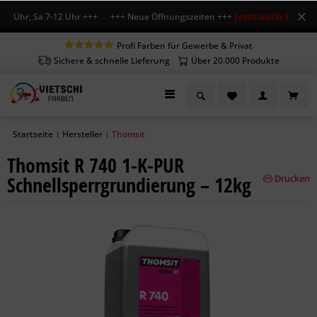
Jetzt auch Sa geöff
18 Uhr, Sa 7-12 Uhr +++ +++ Neue Öffnungszeiten +++
Profi Farben für Gewerbe & Privat
Sichere & schnelle Lieferung
Über 20.000 Produkte
Startseite
Hersteller
Thomsit
|
|
Thomsit R 740 1-K-PUR
Schnellsperrgrundierung – 12kg
Drucken