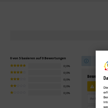
0 von 5 basieren auf 0 Bewertungen
Sei der 
0|0%
0|0%
Bewertung s
Da
0|0%
Bewe
0|0%
Die
erf
0|0%
Ben
Int
wer