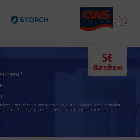
5€
Gutschein
tschein*
e
n
ht kombinierbar mit anderen Aktionen. Nur einmal pro Kunde einlösbar.
che Verrechnung eines Codes mit mit früheren Bestellungen ist nicht