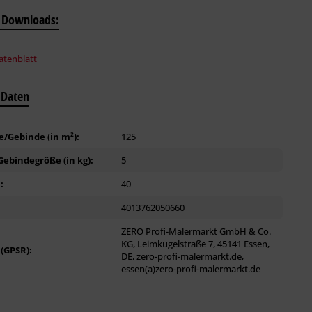
 Downloads:
tenblatt
 Daten
/Gebinde (in m²):
125
ebindegröße (in kg):
5
:
40
4013762050660
ZERO Profi-Malermarkt GmbH & Co.
KG, Leimkugelstraße 7, 45141 Essen,
 (GPSR):
DE, zero-profi-malermarkt.de,
essen(a)zero-profi-malermarkt.de