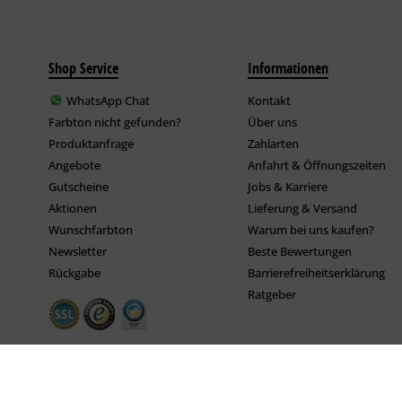
Shop Service
Informationen
WhatsApp Chat
Kontakt
Farbton nicht gefunden?
Über uns
Produktanfrage
Zahlarten
Angebote
Anfahrt & Öffnungszeiten
Gutscheine
Jobs & Karriere
Aktionen
Lieferung & Versand
Wunschfarbton
Warum bei uns kaufen?
Newsletter
Beste Bewertungen
Rückgabe
Barrierefreiheitserklärung
Ratgeber