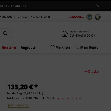
 7-12 Uhr +++
KONTAKT
| Telefon: 02327/83078-0
Mein Warenkorb
0
Artikel
0,00 € *
Hersteller
Angebote
Merkliste
Mein Konto
Drucken
133,20 € *
Inhalt:
5 kg (26,64 € * / 1 kg)
Artikel-Nr.:
ZER-100216
|
inkl. MwSt.
zzgl. Versandkosten
Jetzt bewerten