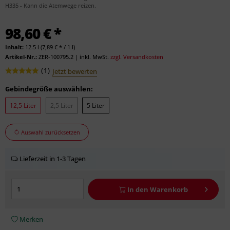
H335 - Kann die Atemwege reizen.
98,60 € *
Inhalt:
12.5 l (7,89 € * / 1 l)
Artikel-Nr.:
ZER-100795.2
|
inkl. MwSt.
zzgl. Versandkosten
(
1
)
Jetzt bewerten
Gebindegröße auswählen:
12,5 Liter
2,5 Liter
5 Liter
Auswahl zurücksetzen
Lieferzeit in 1-3 Tagen
In den
Warenkorb
Merken