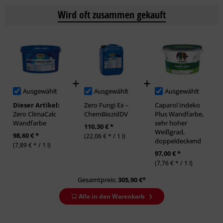
Wird oft zusammen gekauft
Ausgewählt
Ausgewählt
Ausgewählt
Dieser Artikel:
Zero Fungi Ex –
Caparol Indeko
Zero ClimaCalc
ChemBiozidDV
Plus Wandfarbe,
Wandfarbe
sehr hoher
110,30 € *
Weißgrad,
98,60 € *
(22,06 € * / 1 l)
doppeldeckend
(7,89 € * / 1 l)
97,00 € *
(7,76 € * / 1 l)
Gesamtpreis:
305,90
€*
Alle in den Warenkorb