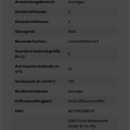
Anwendungsbereich:
Sonstiges
Deckkraftklasse:
2
Nassabriebklasse:
3
Glanzgrad:
Matt
Besonderheiten:
Lösemittelfrei ELF
Standard-Gebindegröße
5
(in L):
Reichweite/Gebinde (in
33
m²):
Verbrauch (in ml/m²):
150
Bindemittelbasis:
Sonstige
Diffusionsfähigkeit:
Hoch Diffusionsoffen
EAN:
4013762068535
ZERO Profi-Malermarkt
GmbH & Co. KG,