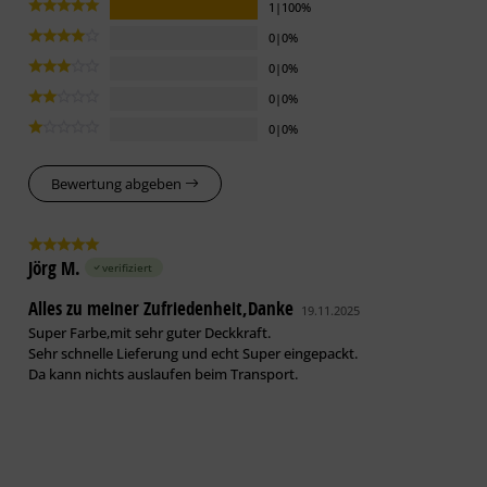
1|100%
0|0%
0|0%
0|0%
0|0%
Bewertung abgeben
Jörg M.
verifiziert
Alles zu meiner Zufriedenheit,Danke
19.11.2025
Super Farbe,mit sehr guter Deckkraft.
Sehr schnelle Lieferung und echt Super eingepackt.
Da kann nichts auslaufen beim Transport.