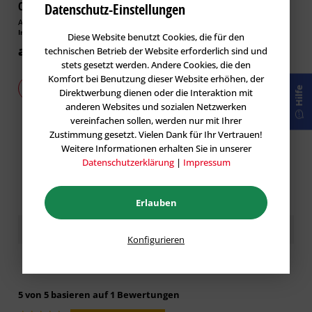
ChemBiozidDV
Datenschutz-Einstellungen
Artikel-Nr.: ZER-100289
Artikel-Nr.: WD-500001
Inhalt
1 l
Inhalt
12.5 Stck.
(0,11 € * / 1 Stck.)
Diese Website benutzt Cookies, die für den
ab 31,35 € *
ab 1,40 € *
technischen Betrieb der Website erforderlich sind und
stets gesetzt werden. Andere Cookies, die den
Komfort bei Benutzung dieser Website erhöhen, der
Zu den Varianten
Zu den Varianten
Hilfe
Direktwerbung dienen oder die Interaktion mit
anderen Websites und sozialen Netzwerken
vereinfachen sollen, werden nur mit Ihrer
Zustimmung gesetzt. Vielen Dank für Ihr Vertrauen!
Weitere Informationen erhalten Sie in unserer
Datenschutzerklärung
|
Impressum
Erlauben
Kundenbewertungen / Erfahrungen
Konfigurieren
5 von 5 basieren auf 1 Bewertungen