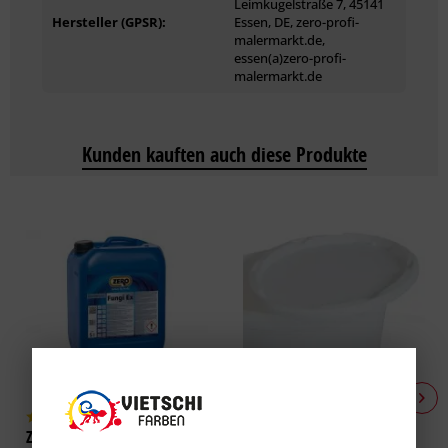
Leimkugelstraße 7, 45141
Hersteller (GPSR):
Essen, DE, zero-profi-
malermarkt.de,
essen(a)zero-profi-
malermarkt.de
Kunden kauften auch diese Produkte
Zero Fungi Ex –
WD Deckel für Leereimer