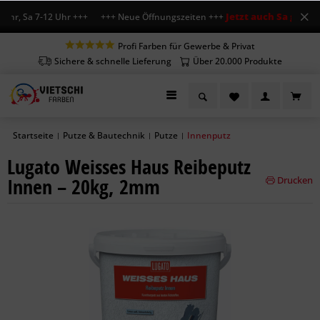
Jetzt auch Sa geöffne
Uhr, Sa 7-12 Uhr +++ +++ Neue Öffnungszeiten +++
Profi Farben für Gewerbe & Privat
Sichere & schnelle Lieferung
Über 20.000 Produkte
Startseite
Putze & Bautechnik
Putze
Innenputz
|
|
|
Lugato Weisses Haus Reibeputz
Innen – 20kg, 2mm
Drucken