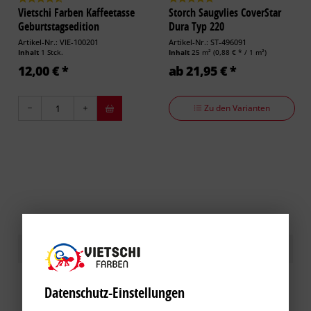
Vietschi Farben Kaffeetasse
Storch Saugvlies CoverStar
Geburtstagsedition
Dura Typ 220
Artikel-Nr.: VIE-100201
Artikel-Nr.: ST-496091
Inhalt
1 Stck.
Inhalt
25 m²
(0,88 € * / 1 m²)
12,00 € *
ab 21,95 € *
Zu den Varianten
Kundenbewertungen / Erfahrungen
Datenschutz-Einstellungen