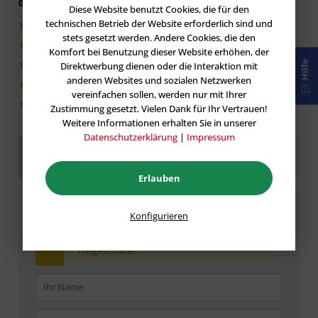
0 von 5 basieren auf 0 Bewertungen
Diese Website benutzt Cookies, die für den
technischen Betrieb der Website erforderlich sind und
0|0%
stets gesetzt werden. Andere Cookies, die den
0|0%
Komfort bei Benutzung dieser Website erhöhen, der
Hilfe
Direktwerbung dienen oder die Interaktion mit
0|0%
anderen Websites und sozialen Netzwerken
0|0%
vereinfachen sollen, werden nur mit Ihrer
0|0%
Zustimmung gesetzt. Vielen Dank für Ihr Vertrauen!
Weitere Informationen erhalten Sie in unserer
Datenschutzerklärung
|
Impressum
Sei der Erste!
Helfen Sie der Community und geben
Sie die erste Bewertung ab.
Erlauben
Bewertung schreiben
Konfigurieren
Bewertungen werden nach Überprüfung
freigeschaltet.