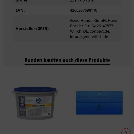
egalisieren.
EAN:
4260337698110
Die BFS-Merkblätter Nr. 10, Nr. 16 und Nr. 20 sowie VOB/C
Geno Handel GmbH, Hans-
(18363, 18366 Teil C jeweils Abs. 3) sind zu beachten.
Böckler-Str. 24-26, 47877
Hersteller (GPSR):
Willich, DE, conpart.de,
Lieferumfang
info(a)geno-willich.de
1 Rolle
Kunden kauften auch diese Produkte