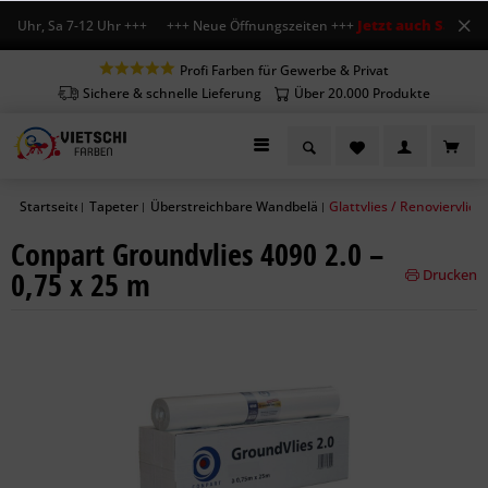
Jetzt auch Sa geöff
8 Uhr, Sa 7-12 Uhr +++ +++ Neue Öffnungszeiten +++
Profi Farben für Gewerbe & Privat
Sichere & schnelle Lieferung
Über 20.000 Produkte
Startseite
Tapeten
Überstreichbare Wandbeläge
Glattvlies / Renoviervlies
|
|
|
Conpart Groundvlies 4090 2.0 –
0,75 x 25 m
Drucken