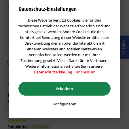
5 von 5 basieren auf 9 Bewertungen
Datenschutz-Einstellungen
9|100%
Diese Website benutzt Cookies, die für den
0|0%
technischen Betrieb der Website erforderlich sind und
stets gesetzt werden. Andere Cookies, die den
0|0%
Komfort bei Benutzung dieser Website erhöhen, der
0|0%
Hilfe
Direktwerbung dienen oder die Interaktion mit
0|0%
anderen Websites und sozialen Netzwerken
vereinfachen sollen, werden nur mit Ihrer
Zustimmung gesetzt. Vielen Dank für Ihr Vertrauen!
Bewertung abgeben
Weitere Informationen erhalten Sie in unserer
Datenschutzerklärung
|
Impressum
Martin J.
verifiziert
Erlauben
Top Shop und gute Qualität
27.07.2026
Schnelle Lieferung und sicher verpackt. Gute Verarbeitung
Konfigurieren
Shopkunde
verifiziert