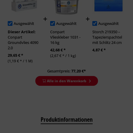
Ausgewählt
Ausgewählt
Ausgewählt
Dieser Artikel:
Conpart
Storch 219350 –
Conpart
Vlieskleber 1031 -
Tapezierspachtel
Groundvlies 4090
16 kg
mit Schlitz 24 cm
2.0
42,68 € *
4,87 € *
29,65 € *
(2,67 € * / 1 kg)
(1,19 € * / 1 M)
Gesamtpreis:
77,20
€*
Alle in den Warenkorb
Produktinformationen