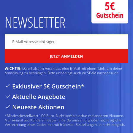
5€
Gutschein
NEWSLETTER
JETZT ANMELDEN
WICHTIG:
Du erhälst im Anschluss eine E-Mail mit einem Link, um deine
Anmeldung zu bestätigen. Bitte unbedingt auch im SPAM nachschauen
Exklusiver 5€ Gutschein*
Aktuelle Angebote
Neueste Aktionen
*Mindestbestellwert 100 Euro. Nicht kombinierbar mit anderen Aktionen.
Nur einmal pro Kunde einlösbar. Eine Barauszahlung oder nachträgliche
Verrechnung eines Codes mit mit früheren Bestellungen ist nicht möglich.