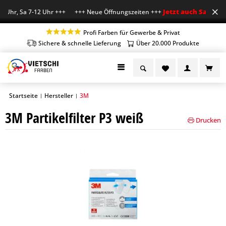
Jetzt auch Sa geöffn
 Uhr, Sa 7-12 Uhr +++ +++ Neue Öffnungszeiten +++
Profi Farben für Gewerbe & Privat
Sichere & schnelle Lieferung
Über 20.000 Produkte
Startseite
Hersteller
3M
|
|
3M Partikelfilter P3 weiß
Drucken