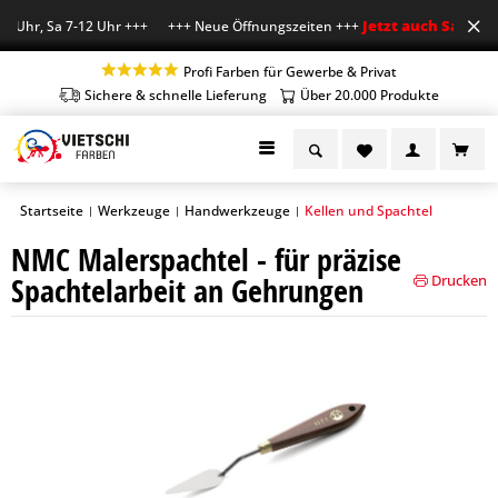
Jetzt auch Sa geöff
8 Uhr, Sa 7-12 Uhr +++ +++ Neue Öffnungszeiten +++
Profi Farben für Gewerbe & Privat
Sichere & schnelle Lieferung
Über 20.000 Produkte
Startseite
Werkzeuge
Handwerkzeuge
Kellen und Spachtel
|
|
|
NMC Malerspachtel - für präzise
Spachtelarbeit an Gehrungen
Drucken