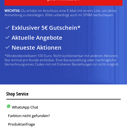
WICHTIG:
Du erhälst im Anschluss eine E-Mail mit einem Link, um deine
Anmeldung zu bestätigen. Bitte unbedingt auch im SPAM nachschauen
Exklusiver 5€ Gutschein*
Aktuelle Angebote
Neueste Aktionen
*Mindestbestellwert 100 Euro. Nicht kombinierbar mit anderen Aktionen.
Nur einmal pro Kunde einlösbar. Eine Barauszahlung oder nachträgliche
Verrechnung eines Codes mit mit früheren Bestellungen ist nicht möglich.
Shop Service
WhatsApp Chat
Farbton nicht gefunden?
Produktanfrage