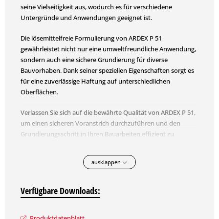
seine Vielseitigkeit aus, wodurch es für verschiedene
Untergründe und Anwendungen geeignet ist.
Die lösemittelfreie Formulierung von ARDEX P 51
gewährleistet nicht nur eine umweltfreundliche Anwendung,
sondern auch eine sichere Grundierung für diverse
Bauvorhaben. Dank seiner speziellen Eigenschaften sorgt es
für eine zuverlässige Haftung auf unterschiedlichen
Oberflächen.
Verlassen Sie sich auf die bewährte Qualität von ARDEX P 51,
um einen sicheren Voranstrich durchzuführen und den
Grundierungsschritt in Ihren Bauarbeiten effizient zu
gestalten.
ausklappen
Eigenschaften:
sicherer Voranstrich mit großem Anwendungsbereich
Verfügbare Downloads:
lösemittelfrei
Produktdatenblatt