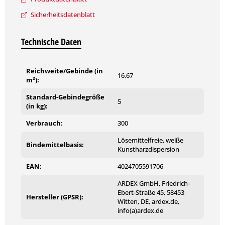
Weitere technische Details und Hinweise zur Verarbeitung
Sicherheitsdatenblatt
können Sie dem Produktdatenblatt entnehmen.
Technische Daten
Reichweite/Gebinde (in
16,67
m²):
Standard-Gebindegröße
5
(in kg):
Verbrauch:
300
Lösemittelfreie, weiße
Bindemittelbasis:
Kunstharzdispersion
EAN:
4024705591706
ARDEX GmbH, Friedrich-
Ebert-Straße 45, 58453
Hersteller (GPSR):
Witten, DE, ardex.de,
info(a)ardex.de