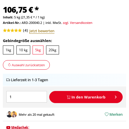
106,75 € *
Inhalt:
5 kg (21,35 € * / 1 kg)
Artikel-Nr.:
ARD-200040.2
|
inkl. MwSt.
zzgl. Versandkosten
(
4
)
Jetzt bewerten
Gebindegröße auswählen:
1kg
10 kg
5kg
20kg
Auswahl zurücksetzen
Lieferzeit in 1-3 Tagen
In den
Warenkorb
Merken
Mehr als 20 mal gekauft
Mediathek: