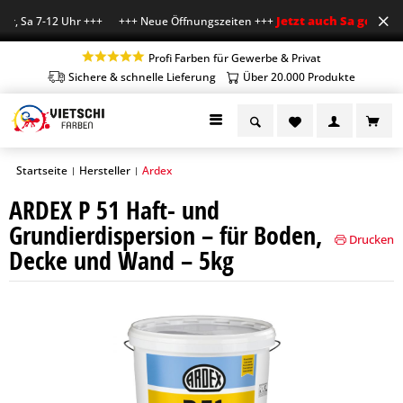
Jetzt auch Sa geöffnet
r, Sa 7-12 Uhr +++ +++ Neue Öffnungszeiten +++
+
Profi Farben für Gewerbe & Privat
Sichere & schnelle Lieferung
Über 20.000 Produkte
Startseite
Hersteller
Ardex
|
|
ARDEX P 51 Haft- und
Grundierdispersion – für Boden,
Drucken
Decke und Wand – 5kg