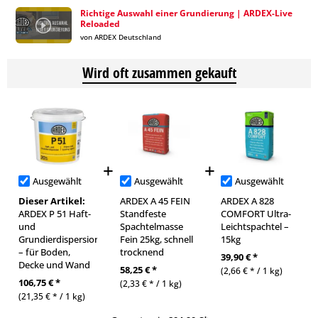
Richtige Auswahl einer Grundierung | ARDEX-Live
Reloaded
von ARDEX Deutschland
Wird oft zusammen gekauft
Ausgewählt
Ausgewählt
Ausgewählt
Dieser Artikel:
ARDEX A 45 FEIN
ARDEX A 828
ARDEX P 51 Haft-
Standfeste
COMFORT Ultra-
und
Spachtelmasse
Leichtspachtel –
Grundierdispersion
Fein 25kg, schnell
15kg
– für Boden,
trocknend
39,90 € *
Decke und Wand
58,25 € *
(2,66 € * / 1 kg)
106,75 € *
(2,33 € * / 1 kg)
(21,35 € * / 1 kg)