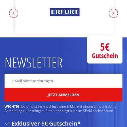
5€
Gutschein
NEWSLETTER
JETZT ANMELDEN
WICHTIG:
Du erhälst im Anschluss eine E-Mail mit einem Link, um deine
Anmeldung zu bestätigen. Bitte unbedingt auch im SPAM nachschauen
Exklusiver 5€ Gutschein*