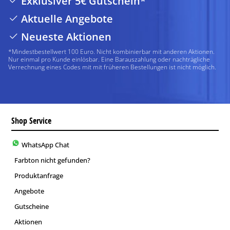
Exklusiver 5€ Gutschein*
Aktuelle Angebote
Neueste Aktionen
*Mindestbestellwert 100 Euro. Nicht kombinierbar mit anderen Aktionen.
Nur einmal pro Kunde einlösbar. Eine Barauszahlung oder nachträgliche
Verrechnung eines Codes mit mit früheren Bestellungen ist nicht möglich.
Shop Service
WhatsApp Chat
Farbton nicht gefunden?
Produktanfrage
Angebote
Gutscheine
Aktionen