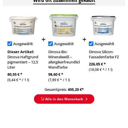
Ausgewählt
Ausgewählt
Ausgewählt
Dieser Artikel:
Dinova Bio-
Dinova Silicon-
Dinova Haftgrund
Mineralweiß –
Fassadenfarbe FZ
pigmentiert – 12,5
allergikerfreundliche
226,05 € *
Liter
Wandfarbe
(18,08 € * / 1 l)
80,55 € *
98,60 € *
(6,44 € * / 1 l)
(7,89 € * / 1 l)
Gesamtpreis:
405,20
€*
Alle in den Warenkorb