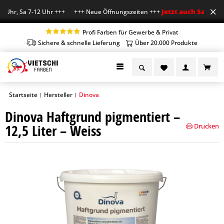
Jetzt auch Sa geöffn
 Uhr, Sa 7-12 Uhr +++ +++ Neue Öffnungszeiten +++
Profi Farben für Gewerbe & Privat
Sichere & schnelle Lieferung
Über 20.000 Produkte
Startseite
Hersteller
Dinova
|
|
Dinova Haftgrund pigmentiert –
12,5 Liter – Weiss
Drucken