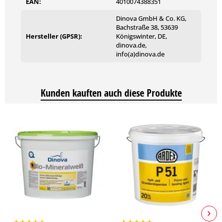
EAN:
4010074388351
Gebinde
Dinova GmbH & Co. KG,
Bachstraße 38, 53639
Hersteller (GPSR):
Königswinter, DE,
1 | 5 | 10 Liter
dinova.de,
info(a)dinova.de
Kunden kauften auch diese Produkte