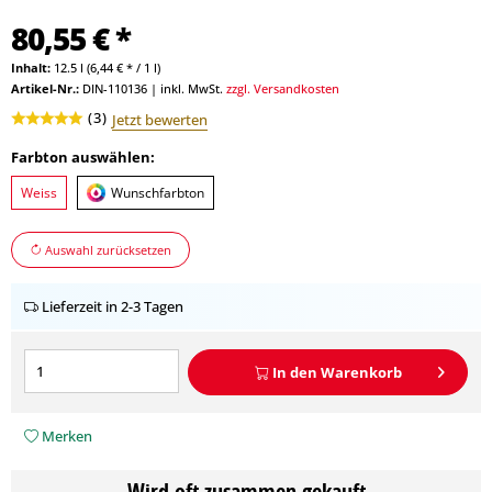
80,55 € *
Inhalt:
12.5 l (6,44 € * / 1 l)
Artikel-Nr.:
DIN-110136
|
inkl. MwSt.
zzgl. Versandkosten
(
3
)
Jetzt bewerten
Farbton auswählen:
Weiss
Wunschfarbton
Auswahl zurücksetzen
Lieferzeit in 2-3 Tagen
In den
Warenkorb
Merken
Wird oft zusammen gekauft