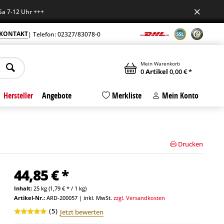
2 Uhr +++
KONTAKT
| Telefon: 02327/83078-0
Mein Warenkorb
0
Artikel
0,00 € *
Hersteller
Angebote
Merkliste
Mein Konto
Drucken
44,85 € *
Inhalt:
25 kg (1,79 € * / 1 kg)
Artikel-Nr.:
ARD-200057
|
inkl. MwSt.
zzgl. Versandkosten
(
5
)
Jetzt bewerten