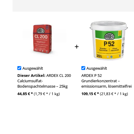
Ausgewählt
Ausgewählt
Dieser Artikel:
ARDEX CL 200
ARDEX P 52
Calciumsulfat-
Grundierkonzentrat –
Bodenspachtelmasse – 25kg
emissionsarm, lösemittelfrei
44,85 € *
109,15 € *
(1,79 € * / 1 kg)
(21,83 € * / 1 kg)