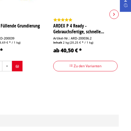
 Füllende Grundierung
ARDEX P 4 Ready -
A
Gebrauchsfertige, schnelle...
A
ARD-200039
Artikel-Nr.: ARD-200036.2
Ar
3,69 € * / 1 kg)
Inhalt
2 kg
(20,25 € * / 1 kg)
In
 *
ab 40,50 € *
1
Zu den Varianten