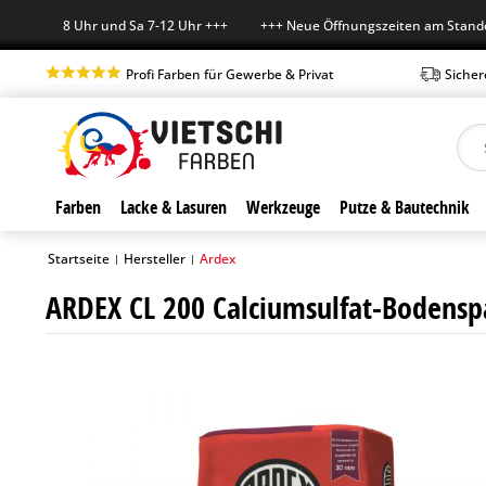
 7-18 Uhr und Sa 7-12 Uhr +++ +++ Neue Öffnungszeiten am Standort in
Profi Farben für Gewerbe & Privat
Sicher
Farben
Lacke & Lasuren
Werkzeuge
Putze & Bautechnik
Startseite
Hersteller
Ardex
|
|
ARDEX CL 200 Calciumsulfat-Bodensp