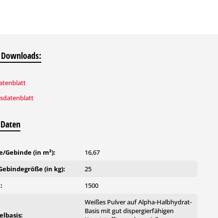
 Downloads:
tenblatt
tsdatenblatt
 Daten
/Gebinde (in m²):
16,67
ebindegröße (in kg):
25
:
1500
Weißes Pulver auf Alpha-Halbhydrat-
Basis mit gut dispergierfähigen
lbasis: