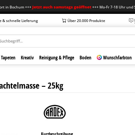
Jetzt auch samstags geöffnet
 Bochum +++
+++ Mo-Fr 7-18 Uhr und Sa 7-1
e & schnelle Lieferung
Über 20.000 Produkte
Tapeten
Kreativ
Reinigung & Pflege
Boden
Wunschfarbton
achtelmasse – 25kg
Kurzbeschreibung