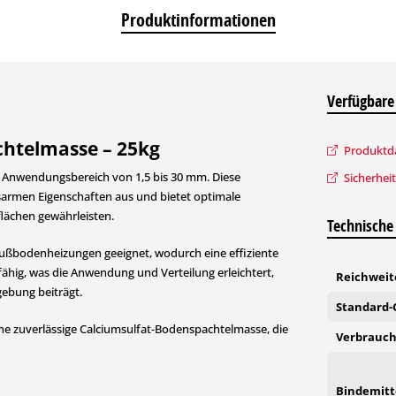
Produktinformationen
Verfügbare
chtelmasse – 25kg
Produktda
 Anwendungsbereich von 1,5 bis 30 mm. Diese
Sicherhei
sarmen Eigenschaften aus und bietet optimale
lächen gewährleisten.
Technische
ußbodenheizungen geeignet, wodurch eine effiziente
hig, was die Anwendung und Verteilung erleichtert,
Reichweite
ebung beiträgt.
Standard-G
ine zuverlässige Calciumsulfat-Bodenspachtelmasse, die
Verbrauch
Bindemitte