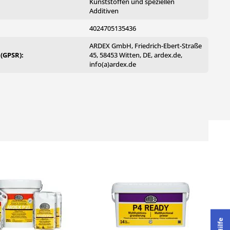
Kunststoffen und speziellen
Additiven
4024705135436
ARDEX GmbH, Friedrich-Ebert-Straße
 (GPSR):
45, 58453 Witten, DE, ardex.de,
info(a)ardex.de
Hilfe