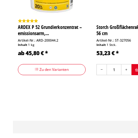
ARDEX P 52 Grundierkonzentrat –
Storch Großflächenrak
emissionsarm,...
56 cm
Artikel-Nr.: ARD-200044.2
Artikel-Nr.: ST-327056
Inhalt
1 kg
Inhalt
1 Stck.
ab 45,80 € *
53,23 € *
Zu den Varianten