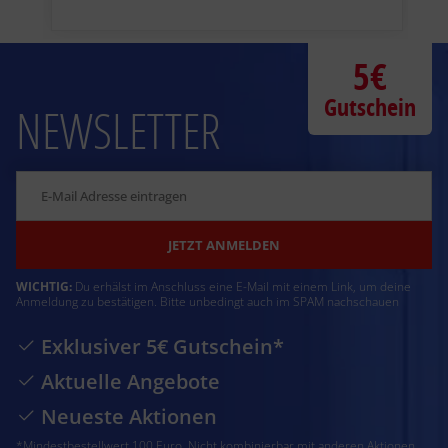
5€
Gutschein
NEWSLETTER
JETZT ANMELDEN
WICHTIG:
Du erhälst im Anschluss eine E-Mail mit einem Link, um deine
Anmeldung zu bestätigen. Bitte unbedingt auch im SPAM nachschauen
Exklusiver 5€ Gutschein*
Aktuelle Angebote
Neueste Aktionen
*Mindestbestellwert 100 Euro. Nicht kombinierbar mit anderen Aktionen.