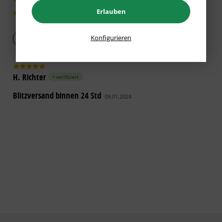
Erlauben
0|0%
Konfigurieren
Bewertung abgeben
H. Richter
verifiziert
Blitzversand binnen 24 Std
09.01.2024