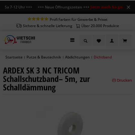
Jetzt auch Sa geöffnet
r, Sa 7-12 Uhr +++ +++ Neue Öffnungszeiten +++
++
Profi Farben für Gewerbe & Privat
Sichere & schnelle Lieferung
Über 20.000 Produkte
Startseite
Putze & Bautechnik
Abdichtungen
Dichtband
|
|
|
ARDEX SK 3 NC TRICOM
Schallschutzband– 5m, zur
Drucken
Schalldämmung