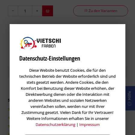
Zu den Varianten
Datenschutz-Einstellungen
Kundenbewertungen / Erfahrungen
Diese Website benutzt Cookies, die für den
technischen Betrieb der Website erforderlich sind und
stets gesetzt werden. Andere Cookies, die den
Komfort bei Benutzung dieser Website erhöhen, der
Hilfe
Direktwerbung dienen oder die Interaktion mit
5 von 5 basieren auf 1 Bewertungen
anderen Websites und sozialen Netzwerken
vereinfachen sollen, werden nur mit Ihrer
1|100%
Zustimmung gesetzt. Vielen Dank für Ihr Vertrauen!
Weitere Informationen erhalten Sie in unserer
0|0%
Datenschutzerklärung
|
Impressum
0|0%
0|0%