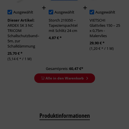
Ausgewählt
Ausgewählt
Ausgewählt
Dieser Artikel:
Storch 219350 –
VIETSCHI
ARDEX SK 3 NC
Tapezierspachtel
Glattvlies 150 – 25
TRICOM
mit Schlitz 24 cm
x 0,75m -
Schallschutzband–
Malervlies
4,87 € *
5m, zur
29,90 € *
Schalldämmung
(1,20 € * / 1 M)
25,70 € *
(5,14 € * / 1 M)
Gesamtpreis:
60,47
€*
Alle in den Warenkorb
Produktinformationen