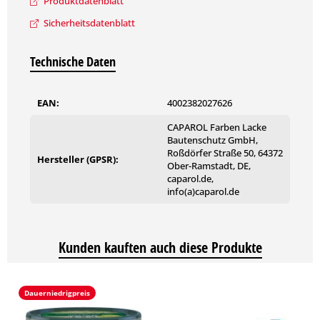
Produktdatenblatt
Sicherheitsdatenblatt
Lagerung
Kühl, aber frostfrei.
Technische Daten
Dichte
EAN:
4002382027626
3
ca. 1,0 g/cm
CAPAROL Farben Lacke
Eignung gemäß Technischer
Bautenschutz GmbH,
Roßdörfer Straße 50, 64372
Information Nr. 606 Definition der
Hersteller (GPSR):
Ober-Ramstadt, DE,
Einsatzbereiche
caparol.de,
info(a)caparol.de
innen 1
innen 2
innen 3
außen 1
außen 2
+
+
+
+
+
Kunden kauften auch diese Produkte
(–) nicht geeignet / (○) bedingt geeignet / (+) geeignet
Dauerniedrigpreis