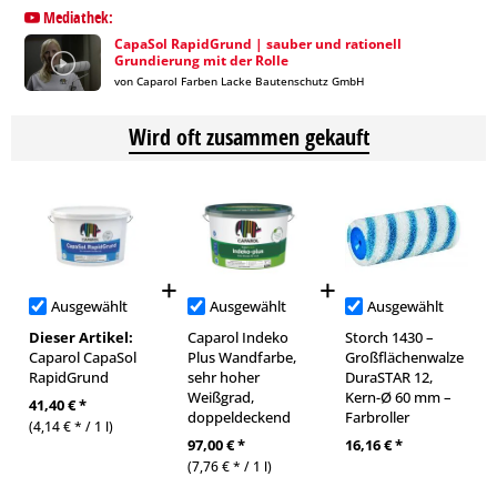
Mediathek:
CapaSol RapidGrund | sauber und rationell
Grundierung mit der Rolle
von Caparol Farben Lacke Bautenschutz GmbH
Wird oft zusammen gekauft
Ausgewählt
Ausgewählt
Ausgewählt
Dieser Artikel:
Caparol Indeko
Storch 1430 –
Caparol CapaSol
Plus Wandfarbe,
Großflächenwalze
RapidGrund
sehr hoher
DuraSTAR 12,
Weißgrad,
Kern-Ø 60 mm –
41,40 € *
doppeldeckend
Farbroller
(4,14 € * / 1 l)
97,00 € *
16,16 € *
(7,76 € * / 1 l)