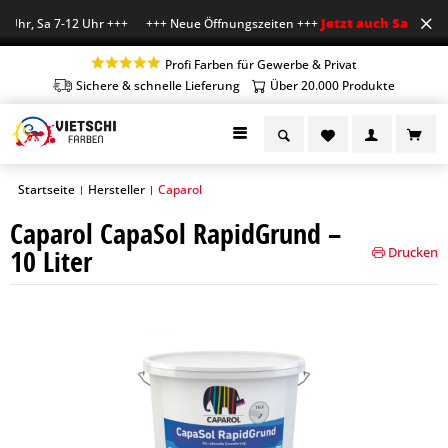
Jetzt auch Sa geöffn
 Uhr, Sa 7-12 Uhr +++ +++ Neue Öffnungszeiten +++
Profi Farben für Gewerbe & Privat
Sichere & schnelle Lieferung
Über 20.000 Produkte
Startseite
Hersteller
Caparol
|
|
Caparol CapaSol RapidGrund –
10 Liter
Drucken