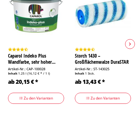
Caparol Indeko Plus
Storch 1430 –
Wandfarbe, sehr hoher...
Großflächenwalze DuraSTAR
12,...
Artikel-Nr.: CAP-100028
Artikel-Nr.: ST-143025
Inhalt
1.25 l
(16,12 € * / 1 l)
Inhalt
1 Stck.
ab 20,15 € *
ab 13,43 € *
Zu den Varianten
Zu den Varianten