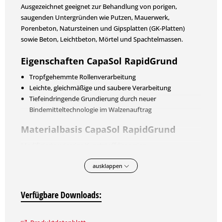
Ausgezeichnet geeignet zur Behandlung von porigen,
saugenden Untergründen wie Putzen, Mauerwerk,
Porenbeton, Natursteinen und Gipsplatten (GK-Platten)
sowie Beton, Leichtbeton, Mörtel und Spachtelmassen.
Eigenschaften CapaSol RapidGrund
Tropfgehemmte Rollenverarbeitung
Leichte, gleichmäßige und saubere Verarbeitung
Tiefeindringende Grundierung durch neuer
Bindemitteltechnologie im Walzenauftrag
Materialbasis CapaSol RapidGrund
Modifizierte wässrige Kunststoffdispersion.
Verpackung/Gebindegrößen
ausklappen
2,5 l, 10 l
Verfügbare Downloads:
Farbtöne
transparent