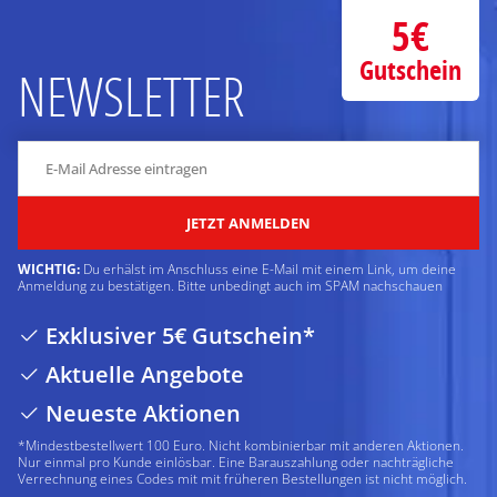
5€
Gutschein
NEWSLETTER
JETZT ANMELDEN
WICHTIG:
Du erhälst im Anschluss eine E-Mail mit einem Link, um deine
Anmeldung zu bestätigen. Bitte unbedingt auch im SPAM nachschauen
Exklusiver 5€ Gutschein*
Aktuelle Angebote
Neueste Aktionen
*Mindestbestellwert 100 Euro. Nicht kombinierbar mit anderen Aktionen.
Nur einmal pro Kunde einlösbar. Eine Barauszahlung oder nachträgliche
Verrechnung eines Codes mit mit früheren Bestellungen ist nicht möglich.