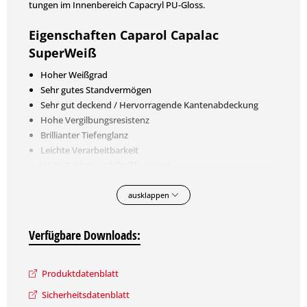
tungen im Innenbereich Capacryl PU-Gloss.
Eigenschaften Caparol Capalac
SuperWeiß
Hoher Weißgrad
Sehr gutes Standvermögen
Sehr gut deckend / Hervorragende Kantenabdeckung
Hohe Vergilbungsresistenz
Brillianter Tiefenglanz
Leichte Verarbeitbarkeit
Hohe Schlag- und Stoßfestigkeit
Lange Offenzeit
Beständig gegen haushaltsübliche Reinigungsmittel und
ausklappen
kurzzeitig gegen schwache Säuren und Laugen
Hohe Wetter- und Lichtbeständigkeit
Verfügbare Downloads:
Schnell trocknend
Hervorragender Verlauf
Produktdatenblatt
Materialbasis
Sicherheitsdatenblatt
PU-Alkydharz mit aromatenfreien Löse­mitteln