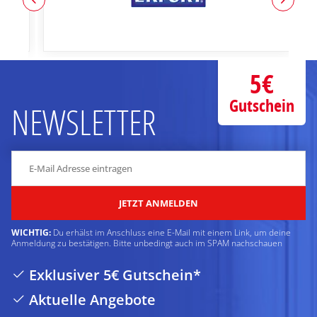
5€
Gutschein
NEWSLETTER
JETZT ANMELDEN
WICHTIG:
Du erhälst im Anschluss eine E-Mail mit einem Link, um deine
Anmeldung zu bestätigen. Bitte unbedingt auch im SPAM nachschauen
Exklusiver 5€ Gutschein*
Aktuelle Angebote