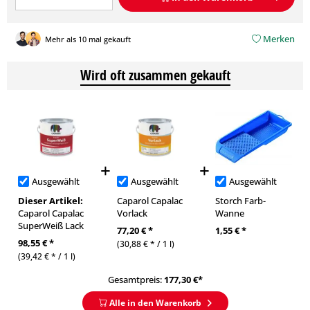
Merken
Mehr als 10 mal gekauft
Wird oft zusammen gekauft
Ausgewählt
Ausgewählt
Ausgewählt
Dieser Artikel:
Caparol Capalac
Storch Farb-
Caparol Capalac
Vorlack
Wanne
SuperWeiß Lack
77,20 € *
1,55 € *
98,55 € *
(30,88 € * / 1 l)
(39,42 € * / 1 l)
Gesamtpreis:
177,30
€*
Alle in den Warenkorb