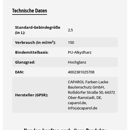
Technische Daten
Verpackung/Gebindegrößen
375 ml, 750 ml, 2,5 Ltr.
Standard-Gebindegröße
2,5
(in L):
Farbtöne
Verbrauch (in ml/m²):
150
Weiß, Altweiß
Bindemittelbasis:
PU-Alkydharz
Bei hellen Farbtönen und Weiß kann es durch mangelnden
Glanzgrad:
Hochglanz
Lichteinfluss (UV Strahlung), Wärme und chemische
Einflüsse, wie z. B. Ammoniakdämpfe aus Reinigungsmitteln,
EAN:
4002381025708
Kleb-, Anstrich- oder Dichtstoffen, zu einer Vergilbung der
Lackoberfläche kommen. Diese Vergilbung ist
CAPAROL Farben Lacke
Bautenschutz GmbH,
materialtypisch und stellt keinen Produktmangel dar.
Roßdörfer Straße 50, 64372
Hersteller (GPSR):
Ober-Ramstadt, DE,
Farbtonbeständigkeit gemäß BFS-Merkblatt Nr. 26
caparol.de,
Bindemittel: Klasse B
info(a)caparol.de
Pigmentierung: Gruppe 1
Glanzgrad