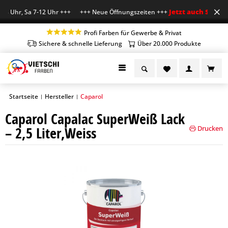
Jetzt auch Sa geöff
8 Uhr, Sa 7-12 Uhr +++ +++ Neue Öffnungszeiten +++
Profi Farben für Gewerbe & Privat
Sichere & schnelle Lieferung
Über 20.000 Produkte
Startseite
Hersteller
Caparol
|
|
Caparol Capalac SuperWeiß Lack
– 2,5 Liter,Weiss
Drucken