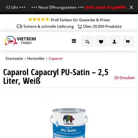
Jetzt auch Sa geöffnet
 7-12 Uhr +++ +++ Neue Öffnungszeiten +++
+++ Mo
Profi Farben für Gewerbe & Privat
Sichere & schnelle Lieferung
Über 20.000 Produkte
Startseite
Hersteller
Caparol
|
|
Caparol Capacryl PU-Satin – 2,5
Liter, Weiß
Drucken