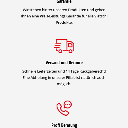
Garantie
Holzwerkstoffe
Wir stehen hinter unseren Produkten und geben
Cap
Maßhaltige
außen
BFS Nr. 18
Hol
Ihnen eine Preis-Leistungs Garantie für alle Vietschi
✱
Holzbauteile
Gru
Produkte.
Eisen, Stahl
innen
entrosten/reinigen
–
außen
entrosten/reinigen
–
Zink
innen/außen
BFS Nr. 5
–
Versand und Retoure
Schnelle Lieferzeiten und 14 Tage Rückgaberecht!
Aluminium/Kupfer
innen/außen
BFS Nr. 6
–
Eine Abholung in unserer Filiale ist natürlich auch
möglich.
Hart-PVC
innen/außen
BFS Nr. 22
–
Tragfähige
innen/außen
anschleifen
–
Altanstriche
✱
Auf maßhaltigen Holzbauteilen ist gemäß BFS-
Merkblatt Nr. 18 eine zweifache Zwischenbeschichtung
Profi Beratung
erforderlich.