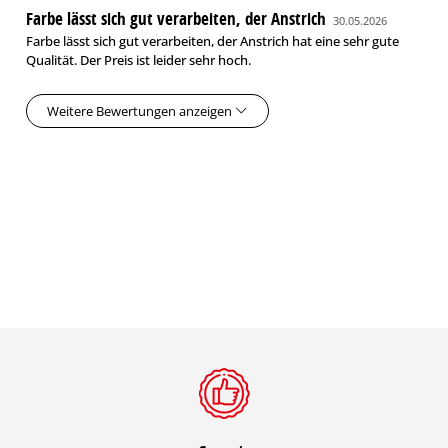
inch
Farbe lässt sich gut verarbeiten, der Anstrich
30.05.2026
Farbe lässt sich gut verarbeiten, der Anstrich hat eine sehr gute
0,011
Qualität. Der Preis ist leider sehr hoch.
–
Airmix/Aircoat
120 bar
2 – 3 bar
max. 5 %
0,013
inch
Weitere Bewertungen anzeigen
1,8 –
Niederdruck
2,2
–
ca. 0,5 bar
max. 15 
mm
2,0 –
Hochdruck
2,5
–
2 – 3 bar
max. 15 
mm
Für weitere Informationen beachten Sie bitte das Handbuch
der Spritztechnologie von Caparol.
Beschichtungsaufbau
Untergrund-
Untergrund
Einsatz
Imp
vorbereitung
Holz,
innen
schleifen/reinigen
–