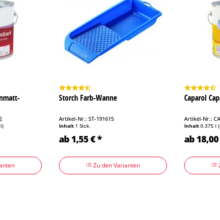
enmatt-
Storch Farb-Wanne
Caparol Cap
2
Artikel-Nr.: ST-191615
Artikel-Nr.: 
l)
Inhalt
1 Stck.
Inhalt
0.375 l
ab 1,55 € *
ab 18,00 
anten
Zu den Varianten