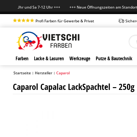
7-18 Uhr und Sa 7-12 Uhr +++ +++ Neue Öffnungszeiten am Standort in B
Profi Farben für Gewerbe & Privat
Sicher
Farben
Lacke & Lasuren
Werkzeuge
Putze & Bautechnik
Startseite
Hersteller
Caparol
|
|
Caparol Capalac LackSpachtel – 250g