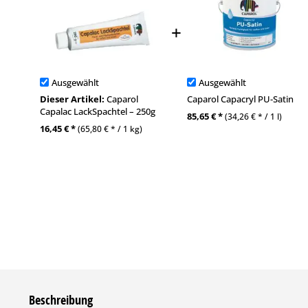
Ausgewählt
Ausgewählt
Dieser Artikel:
Caparol
Caparol Capacryl PU-Satin
Capalac LackSpachtel – 250g
85,65 € *
(34,26 € * / 1 l)
16,45 € *
(65,80 € * / 1 kg)
Beschreibung