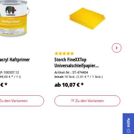
acryl Haftprimer
Storch FineXXTop
C
Universalschleifpapier...
CAP-100337.12
Artikel-Nr.: ST-474404
Ar
(48,00 € * / 1 l)
Inhalt
10 Stck.
(1,01 € * / 1 Stck.)
In
€ *
ab 10,07 € *
a
Zu den Varianten
Zu den Varianten
Hilfe