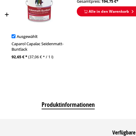
Gesamtpreis:
194,75
€*
Alle in den Warenkorb
Ausgewählt
Caparol Capalac Seidenmatt-
Buntlack
92,65 € *
(37,06 € * / 1 l)
Produktinformationen
Verfügbare