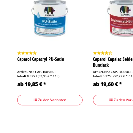
Caparol Capacryl PU-Satin
Caparol Capalac Seid
Buntlack
Artikel-Nr.: CAP-100346.1
Artikel-Nr.: CAP-100250.1.
Inhalt
0.375 l
(52,93 € * / 1 l)
Inhalt
0.375 l
(52,27 € * / 1 
ab 19,85 € *
ab 19,60 € *
Zu den Varianten
Zu den Vari