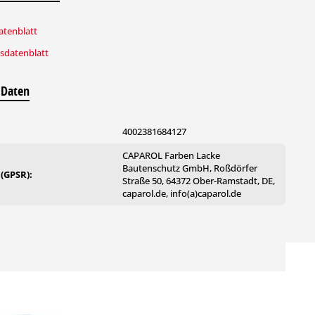
tenblatt
tsdatenblatt
en geeignet. Anwendbar im Außen- und Innenbereich.
 Daten
4002381684127
CAPAROL Farben Lacke
Bautenschutz GmbH, Roßdörfer
 (GPSR):
Straße 50, 64372 Ober-Ramstadt, DE,
caparol.de, info(a)caparol.de