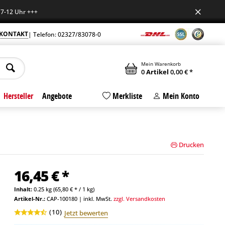
Uhr +++
KONTAKT
| Telefon: 02327/83078-0
Mein Warenkorb
0
Artikel
0,00 € *
Hersteller
Angebote
Merkliste
Mein Konto
Drucken
16,45 € *
Inhalt:
0.25 kg (65,80 € * / 1 kg)
Artikel-Nr.:
CAP-100180
|
inkl. MwSt.
zzgl. Versandkosten
(
10
)
Jetzt bewerten