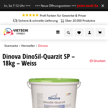
Jetzt auch Sa geöffn
 Uhr, Sa 7-12 Uhr +++ +++ Neue Öffnungszeiten +++
Profi Farben für Gewerbe & Privat
Sichere & schnelle Lieferung
Über 20.000 Produkte
Startseite
Hersteller
Dinova
|
|
Dinova DinoSil-Quarzit SP –
18kg – Weiss
Drucken