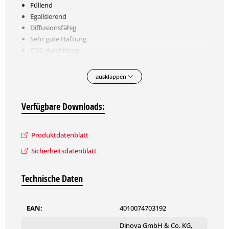
Füllend
Egalisierend
Diffusionsfähig
Sehr gute Haftung
CO2-durchlässig
ausklappen
Farbton
Weiß
Verfügbare Downloads:
Maschinell im DinoMix−Mischsystem abtönbar
Produktdatenblatt
Verbrauch
Sicherheitsdatenblatt
ca. 400-500 g/m²
Glanzgrad
Technische Daten
matt
EAN:
4010074703192
Gebinde
Dinova GmbH & Co. KG,