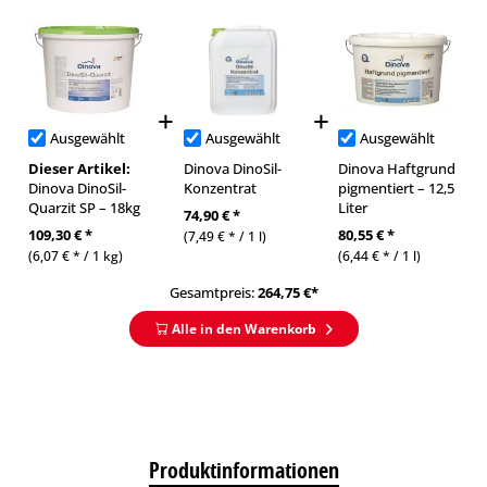
Ausgewählt
Ausgewählt
Ausgewählt
Dieser Artikel:
Dinova DinoSil-
Dinova Haftgrund
Dinova DinoSil-
Konzentrat
pigmentiert – 12,5
Quarzit SP – 18kg
Liter
74,90 € *
109,30 € *
80,55 € *
(7,49 € * / 1 l)
(6,07 € * / 1 kg)
(6,44 € * / 1 l)
Gesamtpreis:
264,75
€*
Alle in den Warenkorb
Produktinformationen