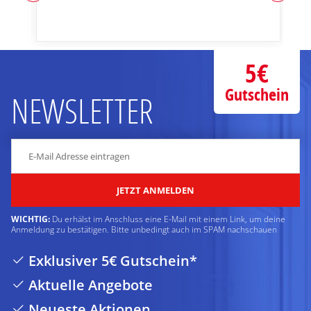
5€
Gutschein
NEWSLETTER
JETZT ANMELDEN
WICHTIG:
Du erhälst im Anschluss eine E-Mail mit einem Link, um deine
Anmeldung zu bestätigen. Bitte unbedingt auch im SPAM nachschauen
Exklusiver 5€ Gutschein*
Aktuelle Angebote
Neueste Aktionen