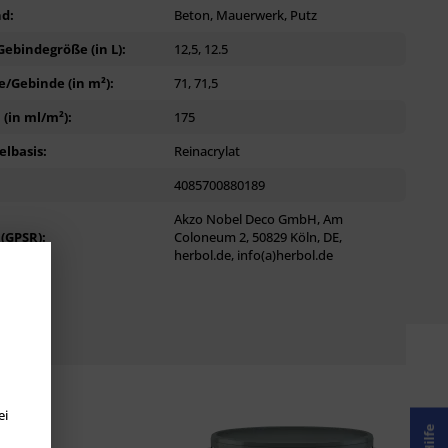
d:
Beton, Mauerwerk, Putz
ebindegröße (in L):
12,5, 12.5
/Gebinde (in m²):
71, 71,5
(in ml/m²):
175
lbasis:
Reinacrylat
4085700880189
Akzo Nobel Deco GmbH, Am
 (GPSR):
Coloneum 2, 50829 Köln, DE,
herbol.de, info(a)herbol.de
ei
Hilfe