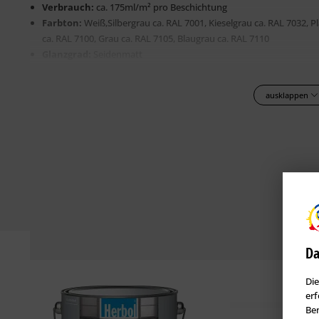
Verbrauch:
ca. 175ml/m² pro Beschichtung
Farbton:
Weiß,Silbergrau ca. RAL 7001, Kieselgrau ca. RAL 7032, P
ca. RAL 7100, Grau ca. RAL 7105, Blaugrau ca. RAL 7110
Glanzgrad:
Seidenmatt
Verarbeitung:
Streichen, Rollen
Trockenzeit:
Regenfest und überarbeitbar nach ca. 6 Stunden; tri
ausklappen
Tagen
Geeignete Untergründe
Beton
Mauerwerk
Putz
Untergrundbedingungen
Der Untergrund muss fest, sauber, tragfähig, trocken und frei von A
Da
Sinterschichten und Trennmitteln sein.
Weitere technische Details und Hinweise zur Verarbeitung können 
Die
erf
Ben