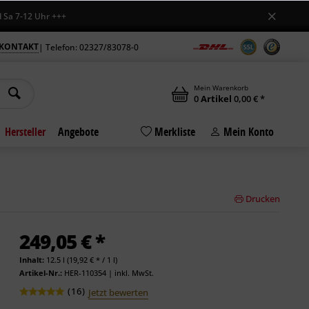
12 Uhr +++
KONTAKT
| Telefon: 02327/83078-0
Mein Warenkorb
0
Artikel
0,00 € *
Hersteller
Angebote
Merkliste
Mein Konto
Drucken
249,05 € *
Inhalt:
12.5 l (19,92 € * / 1 l)
Artikel-Nr.:
HER-110354
|
inkl. MwSt.
(
16
)
Jetzt bewerten