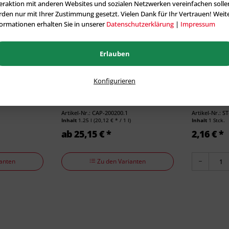
eraktion mit anderen Websites und sozialen Netzwerken vereinfachen solle
den nur mit Ihrer Zustimmung gesetzt. Vielen Dank für Ihr Vertrauen! Weit
ormationen erhalten Sie in unserer
Datenschutzerklärung
|
Impressum
Erlauben
Konfigurieren
Caparol Muresko Fassadenfarbe
Storch 1562
Außen-Ø 35
Artikel-Nr.: CAP-200200.1
Artikel-Nr.: S
Inhalt
1.25 l
(20,12 € * / 1 l)
Inhalt
1 Stck.
ab 25,15 € *
2,16 € *
anten
Zu den Varianten