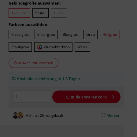
Gebindegröße auswählen:
12,5 Liter
5 Liter
1 Liter
Farbton auswählen:
Kieselgrau
Silbergrau
Blaugrau
Grau
Hellgrau
Staubgrau
Wunschfarbton
Weiss
Auswahl zurücksetzen
Kostenlose Lieferung in 1-3 Tagen
In den
Warenkorb
Merken
Mehr als 20 mal gekauft