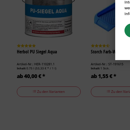
Int
wer
Inf
Herbol PU Siegel Aqua
Storch Farb-Wanne
Artikel-Nr.: HER-110281.1
Artikel-Nr.: ST-191615
Inhalt
0.75 l
(53,33 € * / 1 l)
Inhalt
1 Stck.
ab 40,00 € *
ab 1,55 € *
Zu den Varianten
Zu den Vari