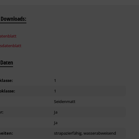
 Downloads:
tenblatt
tsdatenblatt
 Daten
klasse:
1
bklasse:
1
:
Seidenmatt
r:
Ja
Ja
eiten:
strapazierfähig, wasserabweisend