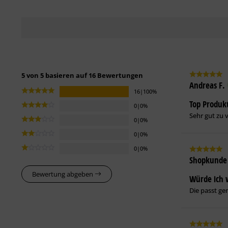
5 von 5 basieren auf 16 Bewertungen
Andreas F.
16|100%
Top Produk
0|0%
Sehr gut zu 
0|0%
0|0%
0|0%
Shopkunde
Bewertung abgeben
Würde ich 
Die passt ge