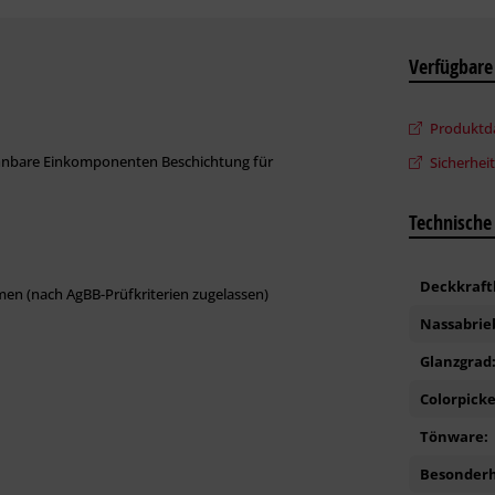
Verfügbare
Produktda
ünnbare Einkomponenten Beschichtung für
Sicherhei
Technische
Deckkraft
en (nach AgBB-Prüfkriterien zugelassen)
Nassabrie
Glanzgrad
Colorpicke
Tönware:
Besonderh