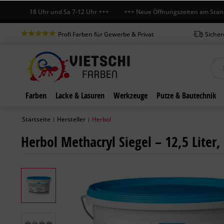
Fr 7-18 Uhr und Sa 7-12 Uhr +++ +++ Neue Öffnungszeiten am Standort 
Profi Farben für Gewerbe & Privat
Sicher
Farben
Lacke & Lasuren
Werkzeuge
Putze & Bautechnik
Startseite
Hersteller
Herbol
|
|
Herbol Methacryl Siegel – 12,5 Liter,