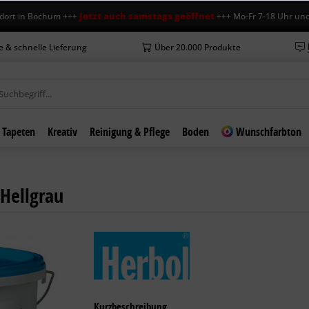
Jetzt auch samstags geöffnet
in Bochum +++
+++ Mo-Fr 7-18 Uhr und Sa 7-
e & schnelle Lieferung
Über 20.000 Produkte
Tapeten
Kreativ
Reinigung & Pflege
Boden
Wunschfarbton
 Hellgrau
Kurzbeschreibung