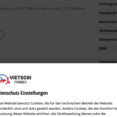
Untergrun
latingrau ca. RAL 7036, Staubgrau ca. RAL 7037, Hellgrau
Standard-G
Reichweite
Verbrauch 
ttfest nach ca. 12 Stunden; voll belastbar nach ca. 7
Bindemitte
EAN:
Hersteller
usblühungen, Pilzbefall, Mehlkornschichten,
Kunden kauften auch diese Produkte
tenschutz-Einstellungen
Sie dem Produktdatenblatt entnehmen.
se Website benutzt Cookies, die für den technischen Betrieb der Website
Dauerniedrigpreis
orderlich sind und stets gesetzt werden. Andere Cookies, die den Komfort b
utzung dieser Website erhöhen, der Direktwerbung dienen oder die