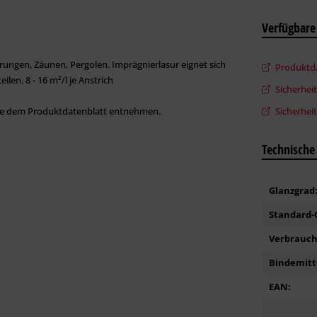
Verfügbare
ungen, Zäunen, Pergolen. Imprägnierlasur eignet sich
Produktda
len. 8 - 16 m²/l je Anstrich
Sicherhei
Sie dem Produktdatenblatt entnehmen.
Sicherheit
Technische
Glanzgrad
Standard-G
Verbrauch 
Bindemitte
EAN: