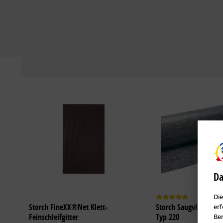
Da
Die
Storch FineXX®Net Klett-
Storch Saugvlies Cove
erf
Feinschleifgitter
Typ 220
Ben