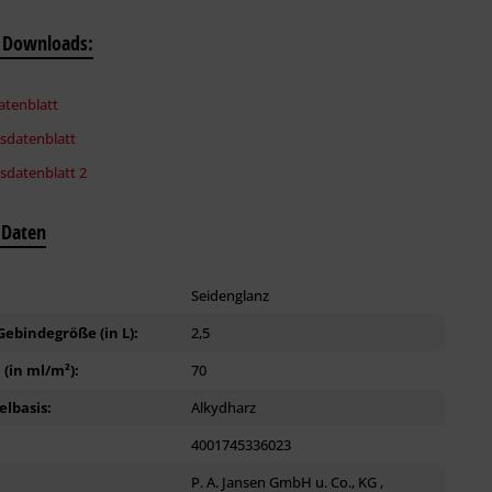
 Downloads:
tenblatt
tsdatenblatt
sdatenblatt 2
 Daten
:
Seidenglanz
ebindegröße (in L):
2,5
(in ml/m²):
70
lbasis:
Alkydharz
4001745336023
P. A. Jansen GmbH u. Co., KG ,