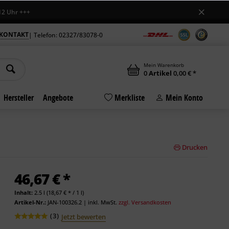
 +++
KONTAKT
| Telefon: 02327/83078-0
Mein Warenkorb
0
Artikel
0,00 € *
Hersteller
Angebote
Merkliste
Mein Konto
Drucken
46,67 € *
Inhalt:
2.5 l (18,67 € * / 1 l)
Artikel-Nr.:
JAN-100326.2
|
inkl. MwSt.
zzgl. Versandkosten
(
3
)
Jetzt bewerten