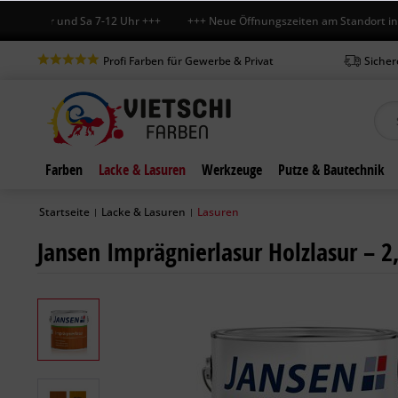
8 Uhr und Sa 7-12 Uhr +++ +++ Neue Öffnungszeiten am Standort in Boch
Profi Farben für Gewerbe & Privat
Sicher
Farben
Lacke & Lasuren
Werkzeuge
Putze & Bautechnik
Startseite
Lacke & Lasuren
Lasuren
|
|
Jansen Imprägnierlasur Holzlasur – 2,