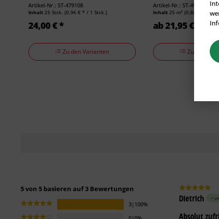
Int
Artikel-Nr.: ST-479108
Artikel-Nr.: ST-496091
wer
Inhalt
25 Stck.
(0,96 € * / 1 Stck.)
Inhalt
25 m²
(0,88 € * / 1 m
Inf
24,00 € *
ab 21,95 € *
Zu den Varianten
Zu den Vari
5 von 5 basieren auf 3 Bewertungen
Dietrich
ve
3|100%
Absolut zufr
0|0%