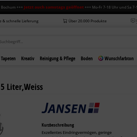
Jetzt auch samstags geöffnet
um +++
+++ Mo-Fr 7-18 Uhr und Sa 7-12 Uhr
e & schnelle Lieferung
Über 20.000 Produkte
Tapeten
Kreativ
Reinigung & Pflege
Boden
Wunschfarbton
5 Liter,Weiss
Kurzbeschreibung
Exzellentes Eindringvermögen, geringe