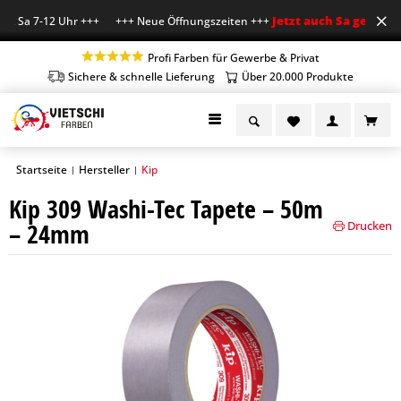
Jetzt auch Sa geöffnet
r, Sa 7-12 Uhr +++ +++ Neue Öffnungszeiten +++
+
Profi Farben für Gewerbe & Privat
Sichere & schnelle Lieferung
Über 20.000 Produkte
Startseite
Hersteller
Kip
|
|
Kip 309 Washi-Tec Tapete – 50m
– 24mm
Drucken