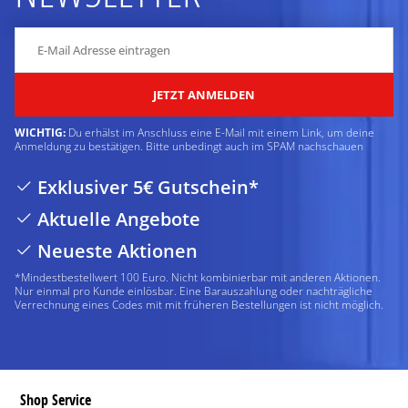
JETZT ANMELDEN
WICHTIG:
Du erhälst im Anschluss eine E-Mail mit einem Link, um deine
Anmeldung zu bestätigen. Bitte unbedingt auch im SPAM nachschauen
Exklusiver 5€ Gutschein*
Aktuelle Angebote
Neueste Aktionen
*Mindestbestellwert 100 Euro. Nicht kombinierbar mit anderen Aktionen.
Nur einmal pro Kunde einlösbar. Eine Barauszahlung oder nachträgliche
Verrechnung eines Codes mit mit früheren Bestellungen ist nicht möglich.
Shop Service