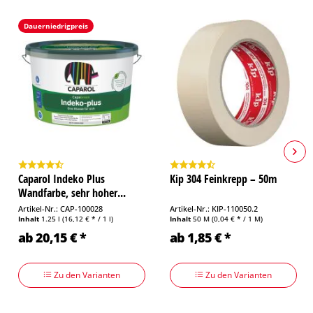
Dauerniedrigpreis
Caparol Indeko Plus
Kip 304 Feinkrepp – 50m
Wandfarbe, sehr hoher...
Artikel-Nr.: CAP-100028
Artikel-Nr.: KIP-110050.2
Inhalt
1.25 l
(16,12 € * / 1 l)
Inhalt
50 M
(0,04 € * / 1 M)
ab 20,15 € *
ab 1,85 € *
Zu den Varianten
Zu den Varianten