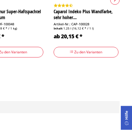
ur Super-Haftspachtel
Caparol Indeko Plus Wandfarbe,
A
ium
sehr hoher...
L
PUF-100048
Artikel-Nr.: CAP-100028
Ar
78 € * / 1 kg)
Inhalt
1.25 l
(16,12 € * / 1 l)
In
 *
ab 20,15 € *
3
Zu den Varianten
Zu den Varianten
Hilfe