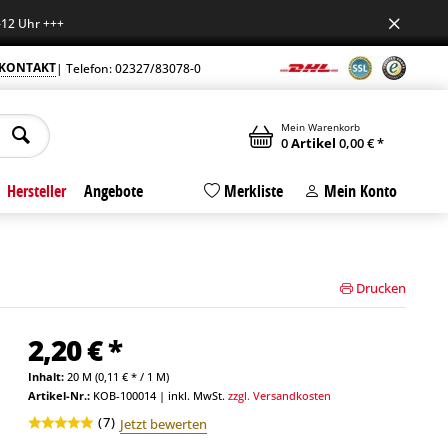
r +++
KONTAKT
| Telefon: 02327/83078-0
Mein Warenkorb
0
Artikel
0,00 € *
Hersteller
Angebote
Merkliste
Mein Konto
Drucken
2,20 € *
Inhalt:
20 M (0,11 € * / 1 M)
Artikel-Nr.:
KOB-100014
|
inkl. MwSt.
zzgl. Versandkosten
(
7
)
Jetzt bewerten