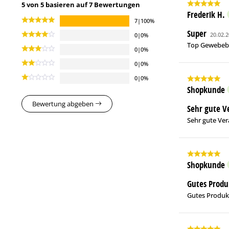
5 von 5 basieren auf 7 Bewertungen
Frederik H.
7|100%
Super
20.02.
0|0%
Top Gewebe
0|0%
0|0%
0|0%
Shopkunde
Bewertung abgeben
Sehr gute V
Sehr gute Ver
Shopkunde
Gutes Produ
Gutes Produk