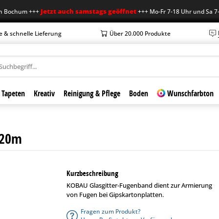
Jetzt auch samstags geöffnet
hum +++
+++ Mo-Fr 7-18 Uhr und Sa 7-12 Uh
e & schnelle Lieferung
Über 20.000 Produkte
Tapeten
Kreativ
Reinigung & Pflege
Boden
Wunschfarbton
x20m
Kurzbeschreibung
KOBAU Glasgitter-Fugenband dient zur Armierung
von Fugen bei Gipskartonplatten.
Fragen zum Produkt?