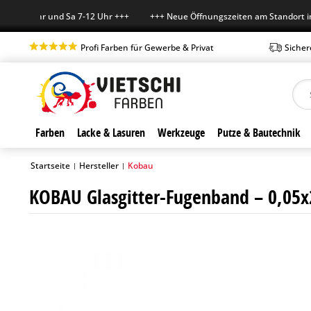
18 Uhr und Sa 7-12 Uhr +++ +++ Neue Öffnungszeiten am Standort in Boc
Profi Farben für Gewerbe & Privat
Sicher
Farben
Lacke & Lasuren
Werkzeuge
Putze & Bautechnik
Startseite
Hersteller
Kobau
|
|
KOBAU Glasgitter-Fugenband – 0,05