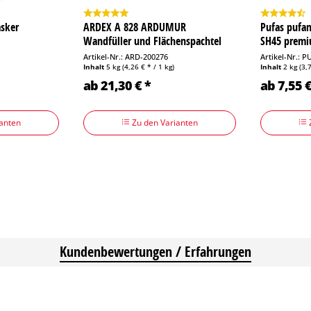
sker
ARDEX A 828 ARDUMUR
Pufas pufam
Wandfüller und Flächenspachtel
SH45 prem
Artikel-Nr.: ARD-200276
Artikel-Nr.: 
Inhalt
5 kg
(4,26 € * / 1 kg)
Inhalt
2 kg
(3,
ab 21,30 € *
ab 7,55 €
anten
Zu den Varianten
Kundenbewertungen / Erfahrungen