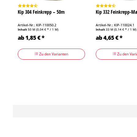
Kip 304 Feinkrepp – 50m
Kip 332 Feinkrepp-Ma
Artikel-Nr.: KIP-110050.2
Artikel-Nr.: KIP-110024.1
Inhalt
50 M
(0,04 € * / 1 M)
Inhalt
33 M
(0,14 € * / 1 M)
ab 1,85 € *
ab 4,65 € *
Zu den Varianten
Zu den Vari