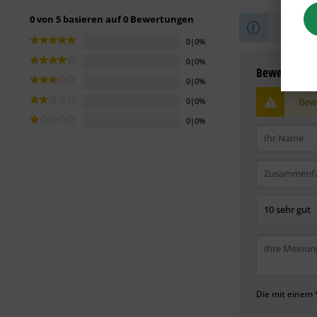
0 von 5 basieren auf 0 Bewertungen
Sei der 
0|0%
0|0%
Bewertung s
0|0%
Bewe
0|0%
0|0%
Die mit einem *