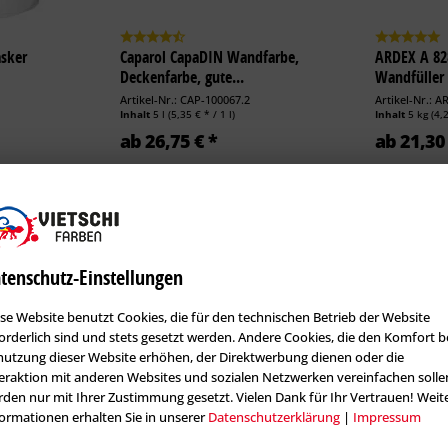
sker
Caparol CapaDIN Wandfarbe,
ARDEX A 8
Deckenfarbe, gute...
Wandfüller 
Artikel-Nr.: CAP-100067.2
Artikel-Nr.: 
Inhalt
5 l
(5,35 € * / 1 l)
Inhalt
5 kg
(4,
ab 26,75 € *
ab 21,30 
anten
Zu den Varianten
tenschutz-Einstellungen
se Website benutzt Cookies, die für den technischen Betrieb der Website
orderlich sind und stets gesetzt werden. Andere Cookies, die den Komfort b
utzung dieser Website erhöhen, der Direktwerbung dienen oder die
Kundenbewertungen / Erfahrungen
eraktion mit anderen Websites und sozialen Netzwerken vereinfachen solle
den nur mit Ihrer Zustimmung gesetzt. Vielen Dank für Ihr Vertrauen! Weit
ormationen erhalten Sie in unserer
Datenschutzerklärung
|
Impressum