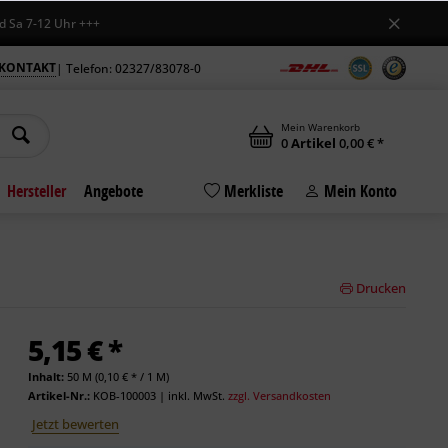
-12 Uhr +++
KONTAKT
| Telefon: 02327/83078-0
Mein Warenkorb
0
Artikel
0,00 € *
Hersteller
Angebote
Merkliste
Mein Konto
Drucken
5,15 € *
Inhalt:
50 M (0,10 € * / 1 M)
Artikel-Nr.:
KOB-100003
|
inkl. MwSt.
zzgl. Versandkosten
Jetzt bewerten