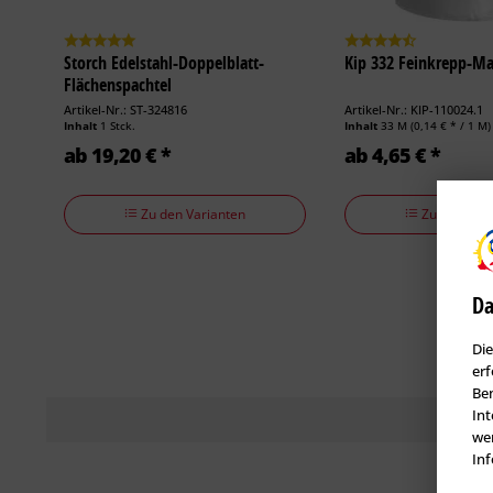
Storch Edelstahl-Doppelblatt-
Kip 332 Feinkrepp-Ma
Flächenspachtel
Artikel-Nr.: ST-324816
Artikel-Nr.: KIP-110024.1
Inhalt
1 Stck.
Inhalt
33 M
(0,14 € * / 1 M)
ab 19,20 € *
ab 4,65 € *
Zu den Varianten
Zu den Vari
Da
Die
erf
Ben
Int
wer
Inf