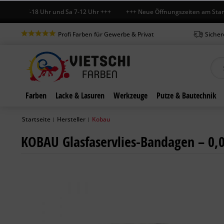
Fr 7-18 Uhr und Sa 7-12 Uhr +++ +++ Neue Öffnungszeiten am Standort 
Profi Farben für Gewerbe & Privat
Sicher
Farben
Lacke & Lasuren
Werkzeuge
Putze & Bautechnik
Startseite
Hersteller
Kobau
|
|
KOBAU Glasfaservlies-Bandagen – 0,