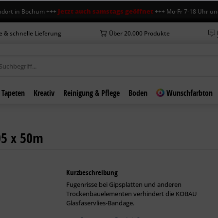
Jetzt auch samstags geöffnet
in Bochum +++
+++ Mo-Fr 7-18 Uhr und Sa 7
e & schnelle Lieferung
Über 20.000 Produkte
Tapeten
Kreativ
Reinigung & Pflege
Boden
Wunschfarbton
05 x 50m
Kurzbeschreibung
Fugenrisse bei Gipsplatten und anderen
Trockenbauelementen verhindert die KOBAU
Glasfaservlies-Bandage.