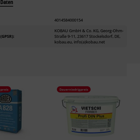
 Daten
4014584000154
KOBAU GmbH & Co. KG, Georg-Ohm-
 (GPSR):
Straße 9-11, 23617 Stockelsdorf, DE,
kobau.eu, info(a)kobau.net
preis
Dauerniedrigpreis