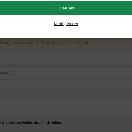
Erlauben
Erste!
Helfen Sie der Community und geben Sie die erste Bewertung ab.
Konfigurieren
chreiben
rtungen werden nach Überprüfung freigeschaltet.
 markierten Felder sind Pflichtfelder.