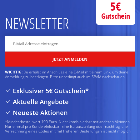
5€
Gutschein
NEWSLETTER
JETZT ANMELDEN
WICHTIG:
Du erhälst im Anschluss eine E-Mail mit einem Link, um deine
Anmeldung zu bestätigen. Bitte unbedingt auch im SPAM nachschauen
Exklusiver 5€ Gutschein*
Aktuelle Angebote
Neueste Aktionen
*Mindestbestellwert 100 Euro. Nicht kombinierbar mit anderen Aktionen.
Nur einmal pro Kunde einlösbar. Eine Barauszahlung oder nachträgliche
Verrechnung eines Codes mit mit früheren Bestellungen ist nicht möglich.