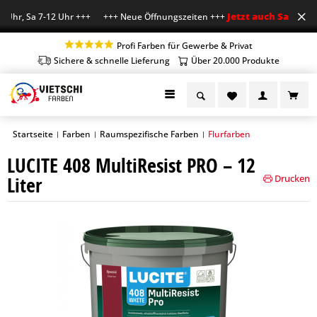
Jetzt auch Sa geöffn
Uhr, Sa 7-12 Uhr +++ +++ Neue Öffnungszeiten +++
Profi Farben für Gewerbe & Privat
Sichere & schnelle Lieferung
Über 20.000 Produkte
Startseite
Farben
Raumspezifische Farben
Flurfarben
|
|
|
LUCITE 408 MultiResist PRO – 12
Liter
Drucken