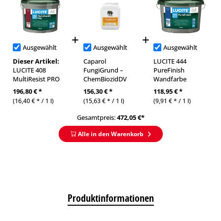
Ausgewählt
Ausgewählt
Ausgewählt
Dieser Artikel:
Caparol
LUCITE 444
LUCITE 408
FungiGrund –
PureFinish
MultiResist PRO
ChemBiozidDV
Wandfarbe
196,80 € *
156,30 € *
118,95 € *
(16,40 € * / 1 l)
(15,63 € * / 1 l)
(9,91 € * / 1 l)
Gesamtpreis:
472,05
€*
Alle in den Warenkorb
Produktinformationen