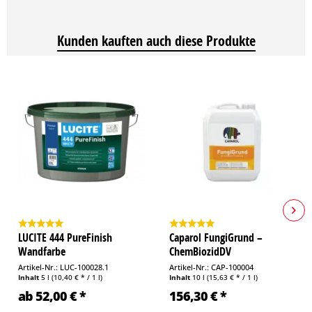
Nicht ätzend, im Gegensatz zu Silikatsystemen
Sehr leichte Verarbeitung
Scheuerbeständig
Kunden kauften auch diese Produkte
Umweltschonend / geruchlos auftrocknend
Wasserverdünnbar
LUCITE 444 PureFinish
Caparol FungiGrund –
Wandfarbe
ChemBiozidDV
Artikel-Nr.: LUC-100028.1
Artikel-Nr.: CAP-100004
Inhalt
5 l
(10,40 € * / 1 l)
Inhalt
10 l
(15,63 € * / 1 l)
ab 52,00 € *
156,30 € *