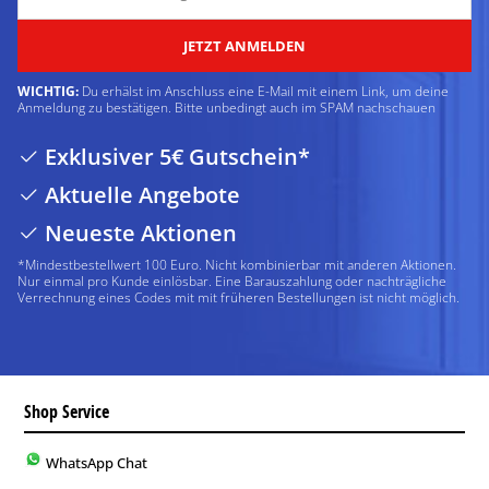
JETZT ANMELDEN
WICHTIG:
Du erhälst im Anschluss eine E-Mail mit einem Link, um deine
Anmeldung zu bestätigen. Bitte unbedingt auch im SPAM nachschauen
Exklusiver 5€ Gutschein*
Aktuelle Angebote
Neueste Aktionen
*Mindestbestellwert 100 Euro. Nicht kombinierbar mit anderen Aktionen.
Nur einmal pro Kunde einlösbar. Eine Barauszahlung oder nachträgliche
Verrechnung eines Codes mit mit früheren Bestellungen ist nicht möglich.
Shop Service
WhatsApp Chat