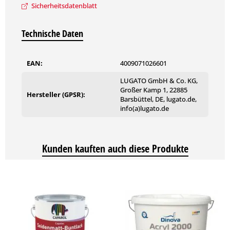
Sicherheitsdatenblatt
Kalk- und Leimfarben entfernen. Gipsbaustoffe und
Spanplatten mit BESTE BASIS grundieren. Unebenheiten mit
GLATTE SACHE ausgleichen.
Technische Daten
Verarbeitung
EAN:
4009071026601
Deckenkassetten kleben: STYROPORKLEBER mit Fellrolle oder
Zahnspachtel auf den Untergrund auftragen.
LUGATO GmbH & Co. KG,
Großer Kamp 1, 22885
Hersteller (GPSR):
Barsbüttel, DE, lugato.de,
Deckenkassette ansetzen und andrücken.
info(a)lugato.de
Untertapeten kleben:
Styroporuntertapeten einlegen und
mit Gummiwalze anrollen.
Kunden kauften auch diese Produkte
Styroporplatten kleben:
STYROPORKLEBER aufrollen,
Styroporplatte ansetzen und festdrücken.