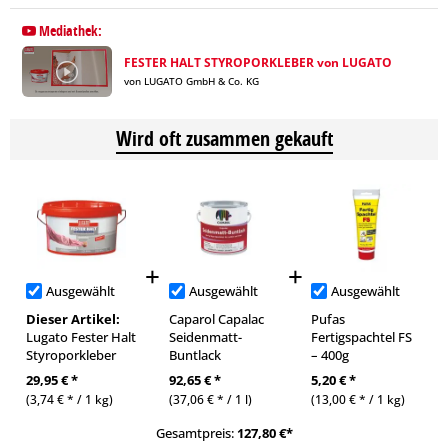
Mediathek:
FESTER HALT STYROPORKLEBER von LUGATO
von LUGATO GmbH & Co. KG
Wird oft zusammen gekauft
Ausgewählt
Ausgewählt
Ausgewählt
Dieser Artikel:
Caparol Capalac
Pufas
Lugato Fester Halt
Seidenmatt-
Fertigspachtel FS
Styroporkleber
Buntlack
– 400g
29,95 € *
92,65 € *
5,20 € *
(3,74 € * / 1 kg)
(37,06 € * / 1 l)
(13,00 € * / 1 kg)
Gesamtpreis:
127,80
€*