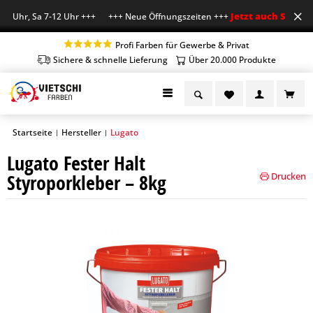
Jetzt auch Sa geöff
8 Uhr, Sa 7-12 Uhr +++ +++ Neue Öffnungszeiten +++
Profi Farben für Gewerbe & Privat
Sichere & schnelle Lieferung
Über 20.000 Produkte
Startseite
Hersteller
Lugato
|
|
Lugato Fester Halt
Styroporkleber – 8kg
Drucken