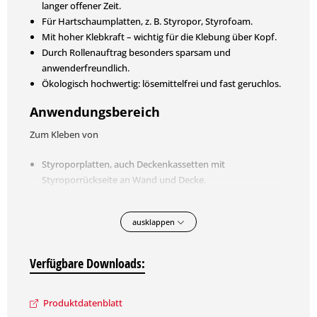
langer offener Zeit.
Für Hartschaumplatten, z. B. Styropor, Styrofoam.
Mit hoher Klebkraft – wichtig für die Klebung über Kopf.
Durch Rollenauftrag besonders sparsam und
anwenderfreundlich.
Ökologisch hochwertig: lösemittelfrei und fast geruchlos.
Anwendungsbereich
Zum Kleben von
Styroporplatten, auch Deckenkassetten mit
Styroporrückseite an Wand und Decke.
Untertapeten aus geschäumten Polystyrol.
Weichfaserplatten, Dekorplatten, Heizkörperfolien.
ausklappen
Innen.
Vorbereitung
Verfügbare Downloads:
Geeignet Beton, Putz, Gipsbau-, Gipsfaser-, Gipskarton-,
Span-, Faserzementplatten.Beschaffenheit eben, tragfähig,
Produktdatenblatt
sauber, trocken.Vorbereitung alte Tapeten, Tapetenkleister,