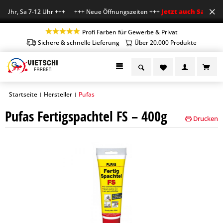
Jetzt auch Sa geöffn
 Uhr, Sa 7-12 Uhr +++ +++ Neue Öffnungszeiten +++
Profi Farben für Gewerbe & Privat
Sichere & schnelle Lieferung
Über 20.000 Produkte
Startseite
Hersteller
Pufas
|
|
Pufas Fertigspachtel FS – 400g
Drucken