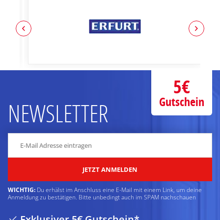
5€
Gutschein
NEWSLETTER
JETZT ANMELDEN
WICHTIG:
Du erhälst im Anschluss eine E-Mail mit einem Link, um deine
Anmeldung zu bestätigen. Bitte unbedingt auch im SPAM nachschauen
Exklusiver 5€ Gutschein*