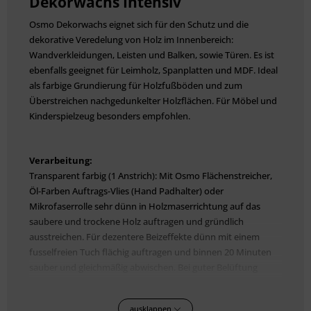
Dekorwachs Intensiv
Osmo Dekorwachs eignet sich für den Schutz und die
dekorative Veredelung von Holz im Innenbereich:
Wandverkleidungen, Leisten und Balken, sowie Türen. Es ist
ebenfalls geeignet für Leimholz, Spanplatten und MDF. Ideal
als farbige Grundierung für Holzfußböden und zum
Überstreichen nachgedunkelter Holzflächen. Für Möbel und
Kinderspielzeug besonders empfohlen.
Verarbeitung:
Transparent farbig (1 Anstrich): Mit Osmo Flächenstreicher,
Öl-Farben Auftrags-Vlies (Hand Padhalter) oder
Mikrofaserrolle sehr dünn in Holzmaserrichtung auf das
saubere und trockene Holz auftragen und gründlich
ausstreichen. Für dezentere Beizeffekte dünn mit einem
fusselfreien Tuch flächig auftragen und binnen 20 Minuten
sauber und gleichmäßig abwischen. Bei guter Belüftung
trocknen lassen. Intensiv farbig (2 Anstriche): Mit Osmo
Flächenstreicher oder Mikrofaserrolle sehr dünn in
ausklappen