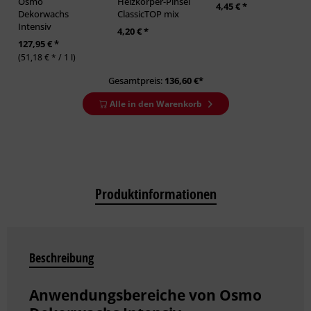
Osmo
Heizkörper-Pinsel
4,45 € *
Dekorwachs
ClassicTOP mix
Intensiv
4,20 € *
127,95 € *
(51,18 € * / 1 l)
Gesamtpreis:
136,60
€*
Alle in den Warenkorb
Produktinformationen
Beschreibung
Anwendungsbereiche von Osmo