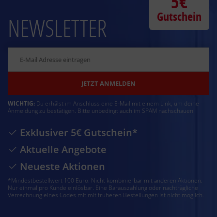
5€
Gutschein
NEWSLETTER
JETZT ANMELDEN
WICHTIG:
Du erhälst im Anschluss eine E-Mail mit einem Link, um deine
Anmeldung zu bestätigen. Bitte unbedingt auch im SPAM nachschauen
Exklusiver 5€ Gutschein*
Aktuelle Angebote
Neueste Aktionen
*Mindestbestellwert 100 Euro. Nicht kombinierbar mit anderen Aktionen.
Nur einmal pro Kunde einlösbar. Eine Barauszahlung oder nachträgliche
Verrechnung eines Codes mit mit früheren Bestellungen ist nicht möglich.