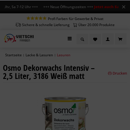
Jetzt auch Sa geöffn
 Uhr, Sa 7-12 Uhr +++ +++ Neue Öffnungszeiten +++
Profi Farben für Gewerbe & Privat
Sichere & schnelle Lieferung
Über 20.000 Produkte
Startseite
Lacke & Lasuren
Lasuren
|
|
Osmo Dekorwachs Intensiv –
2,5 Liter, 3186 Weiß matt
Drucken