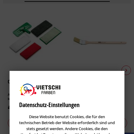
Osmo Superpad
Storch Heizkörper-Pinsel
ClassicTOP mix
Artikel-Nr.: OSO-100599
Artikel-Nr.: ST-047265
Inhalt
1 Stck.
Inhalt
1 Stck.
Datenschutz-Einstellungen
ab 2,80 € *
ab 4,18 € *
Diese Website benutzt Cookies, die für den
technischen Betrieb der Website erforderlich sind und
Zu den Varianten
Zu den Varianten
stets gesetzt werden. Andere Cookies, die den