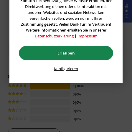
Komfort bei Benutzung dieser Website erhöhen, der
Hilfe
Direktwerbung dienen oder die Interaktion mit
anderen Websites und sozialen Netzwerken
vereinfachen sollen, werden nur mit Ihrer
Zustimmung gesetzt. Vielen Dank für Ihr Vertrauen!
Weitere Informationen erhalten Sie in unserer
Datenschutzerklärung
|
Impressum
Kundenbewertungen / Erfahrungen
Erlauben
Konfigurieren
5 von 5 basieren auf 1 Bewertungen
1|100%
0|0%
0|0%
0|0%
0|0%