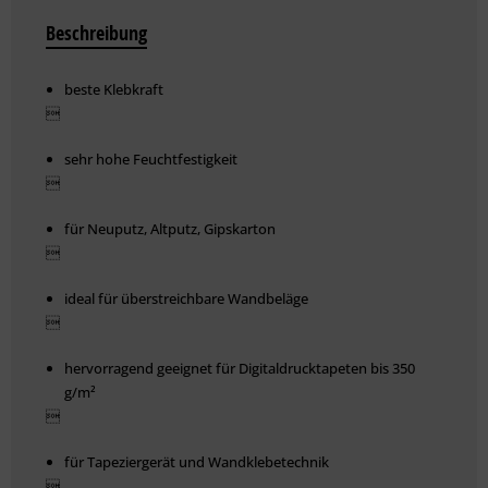
Beschreibung
beste Klebkraft

sehr hohe Feuchtfestigkeit

für Neuputz, Altputz, Gipskarton

ideal für überstreichbare Wandbeläge

hervorragend geeignet für Digitaldrucktapeten bis 350
g/m²

für Tapeziergerät und Wandklebetechnik
