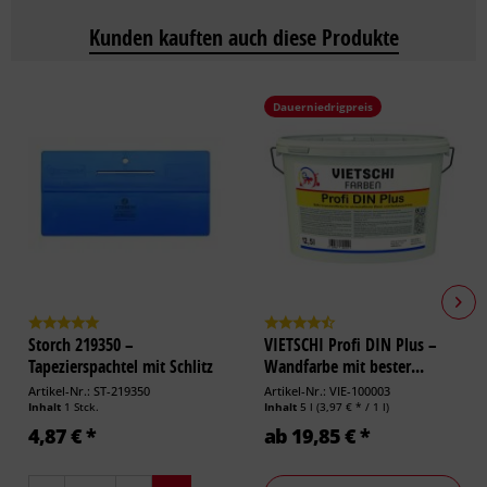
Kunden kauften auch diese Produkte
Dauerniedrigpreis
Storch 219350 –
VIETSCHI Profi DIN Plus –
Tapezierspachtel mit Schlitz
Wandfarbe mit bester...
24 cm
Artikel-Nr.: ST-219350
Artikel-Nr.: VIE-100003
Inhalt
1 Stck.
Inhalt
5 l
(3,97 € * / 1 l)
4,87 € *
ab 19,85 € *