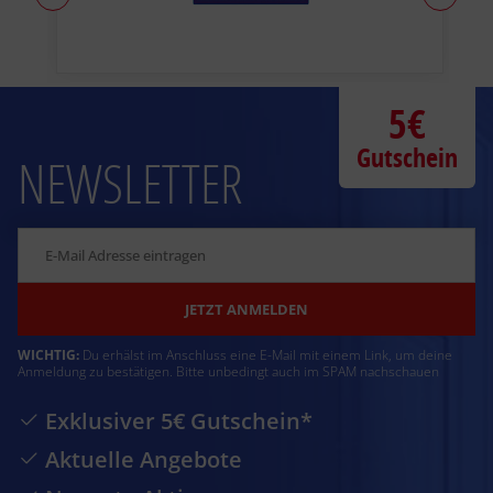
5€
Gutschein
NEWSLETTER
JETZT ANMELDEN
WICHTIG:
Du erhälst im Anschluss eine E-Mail mit einem Link, um deine
Anmeldung zu bestätigen. Bitte unbedingt auch im SPAM nachschauen
Exklusiver 5€ Gutschein*
Aktuelle Angebote