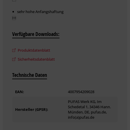
sehr hohe Anfangshaftung

gut korrigierbar
Verfügbare Downloads:
Weitere technische Details und Hinweise zur Verarbeitung
Produktdatenblatt
können Sie dem Produktdatenblatt entnehmen.
Sicherheitsdatenblatt
Technische Daten
EAN:
4007954209028
PUFAS Werk KG, Im
Schedetal 1, 34346 Hann.
Hersteller (GPSR):
Münden, DE, pufas.de,
info(a)pufas.de