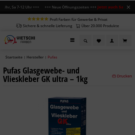
Jetzt auch Sa geöffn
 Uhr, Sa 7-12 Uhr +++ +++ Neue Öffnungszeiten +++
Profi Farben für Gewerbe & Privat
Sichere & schnelle Lieferung
Über 20.000 Produkte
Startseite
Hersteller
Pufas
|
|
Pufas Glasgewebe- und
Vlieskleber GK ultra – 1kg
Drucken