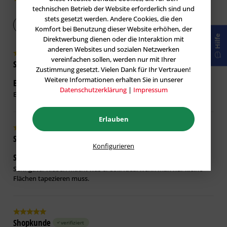
technischen Betrieb der Website erforderlich sind und
stets gesetzt werden. Andere Cookies, die den
Bewertung abgeben
Komfort bei Benutzung dieser Website erhöhen, der
Hilfe
Direktwerbung dienen oder die Interaktion mit
anderen Websites und sozialen Netzwerken
vereinfachen sollen, werden nur mit Ihrer
Shopkunde
verifiziert
Zustimmung gesetzt. Vielen Dank für Ihr Vertrauen!
Weitere Informationen erhalten Sie in unserer
Erfüllt seinen Zweck zu einem guten Preis
20.02.2025
Datenschutzerklärung
|
Impressum
Erfüllt seinen Zweck zu einem guten Preis
Erlauben
Silke H.
verifiziert
Konfigurieren
Sehr guter Kleber. Macht was er soll.
04.11.2023
Sehr guter Kleber. Macht was er soll. Ideal wenn man nur kleine
Flächen tapezieren muss.
Shopkunde
verifiziert